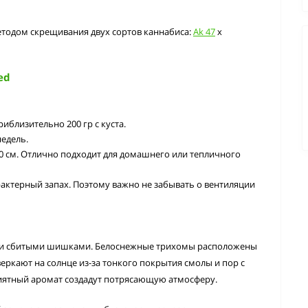
методом скрещивания двух сортов каннабиса:
Ak 47
х
ed
риблизительно 200 гр с куста.
недель.
120 см. Отлично подходит для домашнего или тепличного
рактерный запах. Поэтому важно не забывать о вентиляции
ми сбитыми шишками. Белоснежные трихомы расположены
веркают на солнце из-за тонкого покрытия смолы и пор с
иятный аромат создадут потрясающую атмосферу.