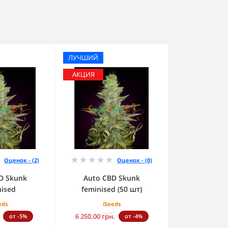
ЛУЧШИЙ
АКЦИЯ
Оценок - (2)
Оценок - (0)
D Skunk
Auto CBD Skunk
nised
feminised (50 шт)
eds
iSeeds
6 250.00 грн.
от -5%
от -4%