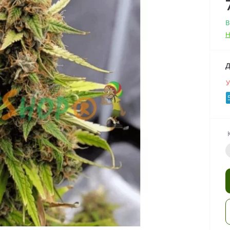
В
Н
Д
У