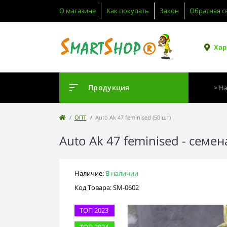
О магазине
Как покупать
Закон
Обратная с
Хар
Продукция
ОПТ
Auto Ak 47 feminised (50 шт)
Auto Ak 47 feminised - семе
Наличие:
В наличии
Код Товара: SM-0602
ТОП 2023