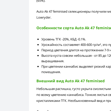
(65%).
Auto Ak 47 feminised селекционеры получили 
Lowryder.
Особенности сорта Auto Ak 47 feminis
Уровень ТГК -20%, КБД -0.1%.
Урожайность составляет 400-600 гр/м², это п
Период цветения длится на протяжении 7-9 
Высота куста совсем небольшая - от 85 до 
выращивания.
При цветении каннабис выделяет резкий ха
помещения.
Внешний вид Auto Ak 47 feminised
Небольшая растишка, густо укрыта смолисты
по всему цветению каннабиса. Тонкие листья с
кристалликами ТГК. Необыкновенный вид и пр