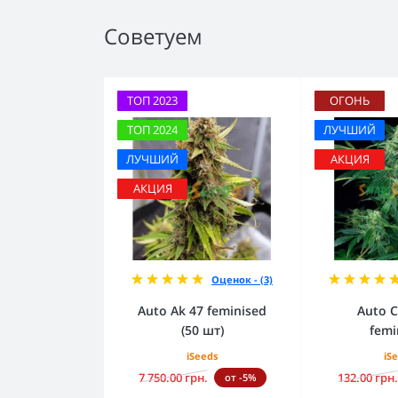
Советуем
ТОП 2023
ОГОНЬ
ТОП 2024
ЛУЧШИЙ
ЛУЧШИЙ
АКЦИЯ
АКЦИЯ
Оценок - (3)
Auto Ak 47 feminised
Auto C
(50 шт)
femi
iSeeds
iS
7 750.00 грн.
132.00 грн.
от -5%