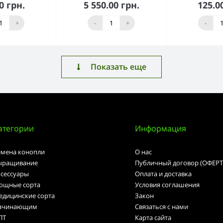
0 грн.
5 550.00 грн.
125.0
орзину
В корзину
В к
+
-
+
-
Показать еще
атегории
Информация
емена конопли
О нас
ыращивание
Публичный договор (ОФЕРТ
ксессуары
Оплата и доставка
ощные сорта
Условия соглашения
едицинские сорта
Закон
ачинающим
Связаться с нами
ПТ
Карта сайта