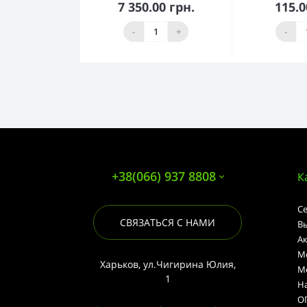
7 350.00 грн.
115.0
В корзину
В к
-
+
-
+38(066) 937 8808
К
С
СВЯЗАТЬСЯ С НАМИ
В
А
М
Харьков, ул.Чигирина Юлия,
М
1
Н
О