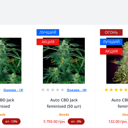
ЛУЧШИЙ
ОГОНЬ
АКЦИЯ
ЛУЧШИЙ
АКЦИЯ
Оценок - (3)
Оценок - (0)
BD Jack
Auto CBD Jack
Auto CB
nised
feminised (50 шт)
femi
eeds
iSeeds
iSe
5 750.00 грн.
132.00 грн.
от -13%
от -3%