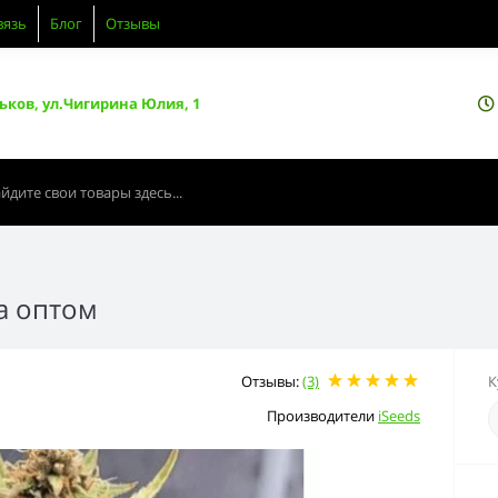
вязь
Блог
Отзывы
ьков, ул.Чигирина Юлия, 1
на оптом
Отзывы:
(3)
К
Производители
iSeeds