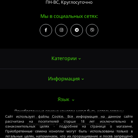
ПН-ВС, Круглосуточно
Мы в социальных сетях:
Категории
Информация
Семена конопли
Выращивание
О нас
Язык
Аксессуары
Публичный договор (ОФЕРТА)
Приобретенные семена конопли могут быть использованы
Мощные сорта
Сайт использует файлы Cookie. Вся информация на данном сайте
исключительно в легальных целях. Напоминаем, что их
Оплата и доставка
рассчитана на посетителей старше 18 лет исключительно в
Медицинские сорта
проращивание и посев запрещено в Украине.
ознакомительных целях - подробнее на странице о магазине.
Вся информация на ресурсе рассчитана на посетителей старше
Приобретенные семена конопли могут быть использованы только в
Условия соглашения
Начинающим
легальных целях, напоминаем, что их проращивание и посев запрещено
18 лет и в ознакомительных целях. smartshop-smartshop.ua® ©