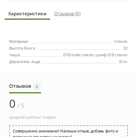
Характеристики
Отзывов (0)
Материал
Стекло
Высота бонга
32
Чаша
D18 male стекло, шлиф d18 стекло
Держатель льда
Есть
Отзывов
0
0
/ 5
средний рейтинг товара
Совершенно анонимно! Напиши отзыв, добавь фото и
получи за это купон на скидку!