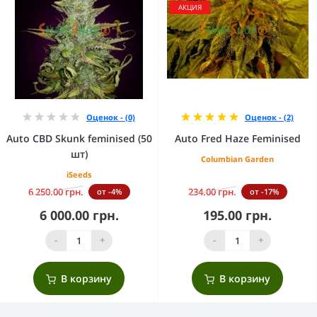
АКЦИЯ
Оценок - (0)
Оценок - (2)
Auto CBD Skunk feminised (50
Auto Fred Haze Feminised
шт)
Columbian Garden
iSeeds
6 250.00 грн.
234.00 грн.
от -4%
от -17%
6 000.00 грн.
195.00 грн.
-
+
-
+
В корзину
В корзину