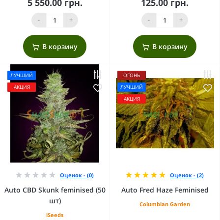
5 550.00 грн.
125.00 грн.
-
+
-
+
В корзину
В корзину
ЛУЧШИЙ
ОГОНЬ
АКЦИЯ
ЛУЧШИЙ
АКЦИЯ
Оценок - (0)
Оценок - (2)
Auto CBD Skunk feminised (50
Auto Fred Haze Feminised
шт)
Columbian Garden
iSeeds