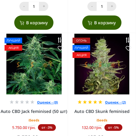
-
+
-
+
В корзину
В корзину
ЛУЧШИЙ
ОГОНЬ
АКЦИЯ
ЛУЧШИЙ
АКЦИЯ
Оценок - (0)
Оценок - (2)
Auto CBD Jack feminised (50 шт)
Auto CBD Skunk feminised
iSeeds
iSeeds
5 750.00 грн.
132.00 грн.
от -3%
от -5%