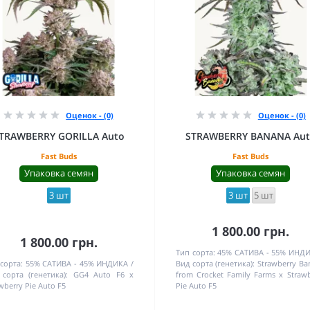
Оценок - (0)
Оценок - (0)
TRAWBERRY GORILLA Auto
STRAWBERRY BANANA Au
Fast Buds
Fast Buds
Упаковка семян
Упаковка семян
3 шт
3 шт
5 шт
1 800.00 грн.
1 800.00 грн.
Тип сорта:
45% САТИВА - 55% ИНД
сорта:
55% САТИВА - 45% ИНДИКА
Вид сорта (генетика):
Strawberry Ba
сорта (генетика):
GG4 Auto F6 x
from Crocket Family Farms x Strawb
wberry Pie Auto F5
Pie Auto F5