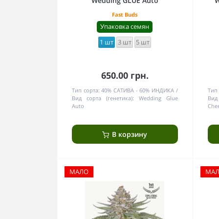
Wedding GLUE Auto
W
Fast Buds
Упаковка семян
1 шт
3 шт
5 шт
650.00 грн.
Тип сорта:
40% САТИВА - 60% ИНДИКА
Тип 
Вид сорта (генетика):
Wedding Glue
Вид
Auto
Che
В корзину
МАЛО
МА