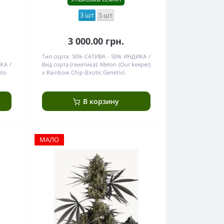
3 шт
5 шт
3 000.00 грн.
Тип сорта:
50% САТИВА - 50% ИНДИКА
ИКА
Вид сорта (генетика):
Melon (Our keeper)
uto
x Rainbow Chip (Exotic Genetix)
В корзину
МАЛО