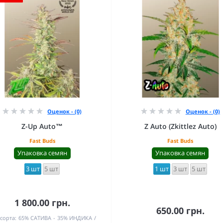
Оценок - (0)
Оценок - (0)
Z-Up Auto™
Z Auto (Zkittlez Auto)
Fast Buds
Fast Buds
Упаковка семян
Упаковка семян
3 шт
5 шт
1 шт
3 шт
5 шт
1 800.00 грн.
650.00 грн.
сорта:
65% САТИВА - 35% ИНДИКА