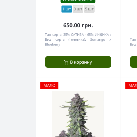
1 шт
3 шт
5 шт
650.00 грн.
Тип сорта:
35% САТИВА - 65% ИНДИКА
Вид сорта (генетика):
Somango x
Тип 
Blueberry
Вид 
В корзину
МАЛО
МА