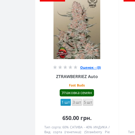
Оценок - (0)
ZTRAWBERRIEZ Auto
Fast Buds
Упаковка семян
1 шт
3 шт
5 шт
650.00 грн.
Тип сорта:
60% САТИВА - 40% ИНДИКА
Вид сорта (генетика):
(Strawberry Pie
Тип 