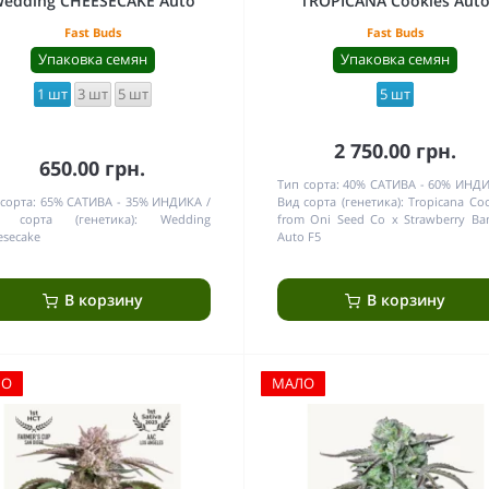
edding CHEESECAKE Auto
TROPICANA Cookies Aut
Fast Buds
Fast Buds
Упаковка семян
Упаковка семян
1 шт
3 шт
5 шт
5 шт
2 750.00 грн.
650.00 грн.
Тип сорта:
40% САТИВА - 60% ИНД
сорта:
65% САТИВА - 35% ИНДИКА
Вид сорта (генетика):
Tropicana Coo
 сорта (генетика):
Wedding
from Oni Seed Co x Strawberry Ba
esecake
Auto F5
В корзину
В корзину
ЛО
МАЛО