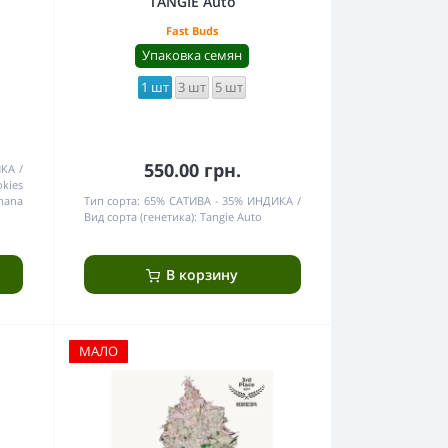
o
TANGIE Auto
Fast Buds
Упаковка семян
1 шт
3 шт
5 шт
550.00 грн.
ИКА
kies
nana
Тип сорта:
65% САТИВА - 35% ИНДИКА
Вид сорта (генетика):
Tangie Auto
В корзину
МАЛО