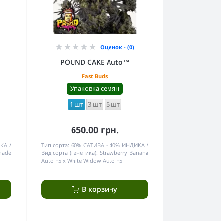
Оценок - (0)
POUND CAKE Auto™
Fast Buds
Упаковка семян
1 шт
3 шт
5 шт
650.00 грн.
ИКА
Тип сорта:
60% САТИВА - 40% ИНДИКА
nade
Вид сорта (генетика):
Strawberry Banana
Auto F5 x White Widow Auto F5
В корзину