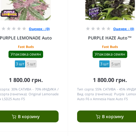
Оценок - (0)
Оценок - (0)
PURPLE LEMONADE Auto
PURPLE HAZE Auto™
Fast Buds
Fast Buds
Упаковка семян
Упаковка семян
3 шт
5 шт
3 шт
5 шт
1 800.00 грн.
1 800.00 грн.
сорта:
30% САТИВА - 70% ИНДИКА
Тип сорта:
55% САТИВА - 45% ИНД
сорта (генетика):
Original Lemonade
Вид сорта (генетика):
Purple Lemo
x LSD25 Auto F5
Auto F6 x Amnesia Haze Auto F5
В корзину
В корзину