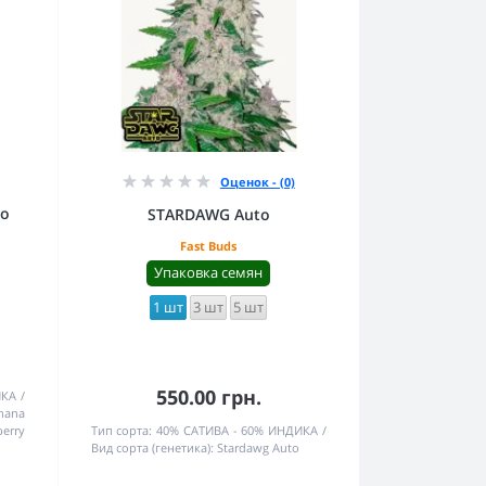
Оценок - (0)
to
STARDAWG Auto
Fast Buds
Упаковка семян
1 шт
3 шт
5 шт
550.00 грн.
ИКА
nana
erry
Тип сорта:
40% САТИВА - 60% ИНДИКА
Вид сорта (генетика):
Stardawg Auto