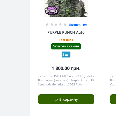
Оценок - (0)
PURPLE PUNCH Auto
Fast Buds
Упаковка семян
3 шт
1 800.00 грн.
Тип сорта:
15% САТИВА - 85% ИНДИКА
Тип 
Вид сорта (генетика):
Purple Punch F2
Вид 
Symbiotic Genetics x LSD25 Auto
Cut 
В корзину