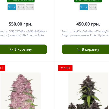
1 шт
3 шт
5 шт
1 шт
5 шт
550.00 грн.
450.00 грн.
сорта:
70% САТИВА - 30% ИНДИКА
Тип сорта:
40% САТИВА - 60% ИНД
сорта (генетика):
Six Shooter Auto
Вид сорта (генетика):
Rhino Ryder a
В корзину
В корзину
ЛО
МАЛО