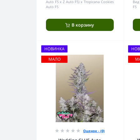
Auto F5 x Z Auto F5) x Tropicana Cookies
Вид 
Auto F5
F5
В корзину
НОВИНКА
НОВ
МАЛО
М
Оценок - (0)