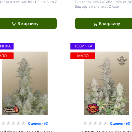
сорта (генетика):
RS 11 Cut x Auto Z
Тип сорта:
40% САТИВА - 60% ИНД
Вид сорта (генетика):
Z Auto
В корзину
В корзину
ИНКА
НОВИНКА
АЛО
МАЛО
Оценок - (0)
Оценок - (0)