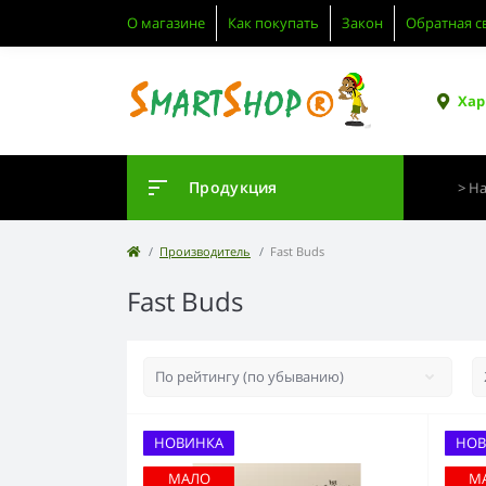
О магазине
Как покупать
Закон
Обратная с
Хар
Продукция
Производитель
Fast Buds
Fast Buds
НОВИНКА
НОВ
МАЛО
М