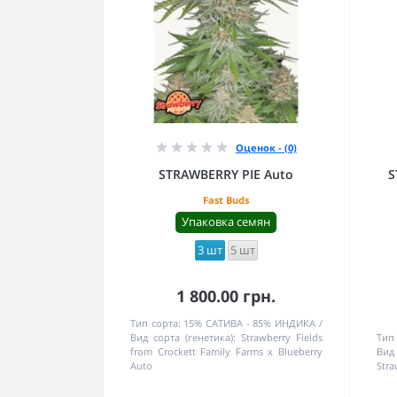
Оценок - (0)
STRAWBERRY PIE Auto
S
Fast Buds
Упаковка семян
3 шт
5 шт
1 800.00 грн.
Тип сорта:
15% САТИВА - 85% ИНДИКА
Вид сорта (генетика):
Strawberry Fields
Тип 
from Crockett Family Farms x Blueberry
Вид 
Auto
Stra