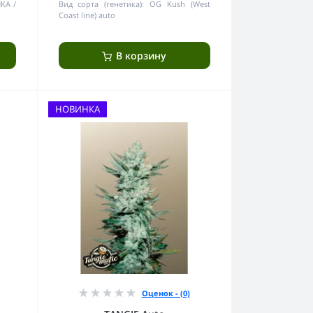
ИКА
Вид сорта (генетика):
OG Kush (West
Coast line) auto
В корзину
НОВИНКА
Оценок - (0)