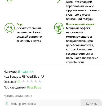
Auto - это сладкий
терпеновый микс с
фруктовыми нотками и
сильным вкусом
ванильной глазури
Вкус
Психический эффект
Восхитительный
Мощный эффект
терпеновый вкус
начинается с
сладкой ванили и
мотивирующего и
землистых ноток
воодушевляющего
церебрального хая,
который помогает
сосредоточиться и
повышает творческие
способности
Наличие:
В наличии
Код Товара: FB_WedGlue_AF
Отзывы:
(0)
Производители
Fast Buds
Купить в один клик
Купить