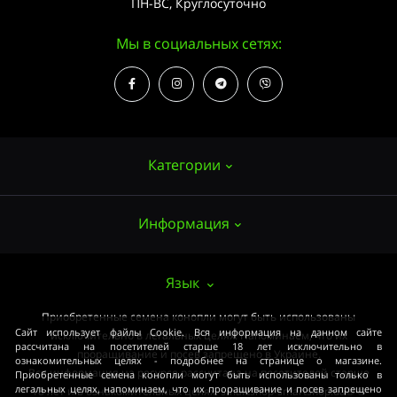
ПН-ВС, Круглосуточно
Мы в социальных сетях:
Категории
Информация
Семена конопли
Выращивание
О нас
Язык
Аксессуары
Публичный договор (ОФЕРТА)
Приобретенные семена конопли могут быть использованы
Мощные сорта
Сайт использует файлы Cookie. Вся информация на данном сайте
исключительно в легальных целях. Напоминаем, что их
Оплата и доставка
рассчитана на посетителей старше 18 лет исключительно в
Медицинские сорта
проращивание и посев запрещено в Украине.
ознакомительных целях - подробнее на странице о магазине.
Вся информация на ресурсе рассчитана на посетителей старше
Приобретенные семена конопли могут быть использованы только в
Условия соглашения
Начинающим
легальных целях, напоминаем, что их проращивание и посев запрещено
18 лет и в ознакомительных целях. smartshop-smartshop.ua® ©