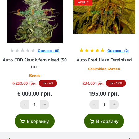
АКЦИЯ
Оценок - (0)
Оценок - (2)
Auto CBD Skunk feminised (50
Auto Fred Haze Feminised
шт)
Columbian Garden
iSeeds
6 250.00 грн.
234.00 грн.
от -4%
от -17%
6 000.00 грн.
195.00 грн.
-
+
-
+
В корзину
В корзину