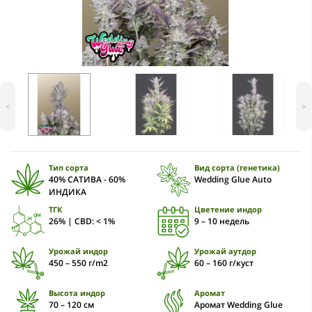
<
>
Тип сорта
Вид сорта (генетика)
40% САТИВА - 60%
Wedding Glue Auto
ИНДИКА
ТГК
Цветение индор
26% | CBD: < 1%
9 – 10 недель
Урожай индор
Урожай аутдор
450 – 550 г/m2
60 – 160 г/куст
Высота индор
Аромат
70 – 120 cм
Аромат Wedding Glue