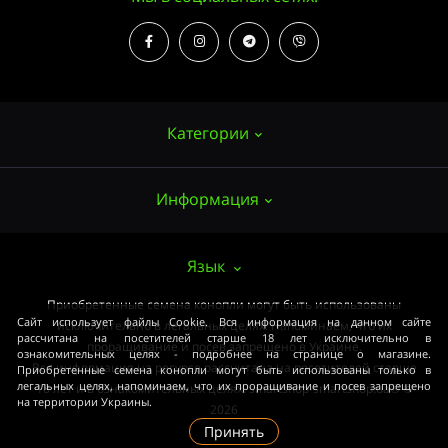
Категории
Информация
Семена конопли
Выращивание
О нас
Язык
Аксессуары
Публичный договор (ОФЕРТА)
Приобретенные семена конопли могут быть использованы
Мощные сорта
Сайт использует файлы Cookie. Вся информация на данном сайте
исключительно в легальных целях. Напоминаем, что их
Оплата и доставка
рассчитана на посетителей старше 18 лет исключительно в
Медицинские сорта
проращивание и посев запрещено в Украине.
ознакомительных целях - подробнее на странице о магазине.
Вся информация на ресурсе рассчитана на посетителей старше
Приобретенные семена конопли могут быть использованы только в
Условия соглашения
Начинающим
легальных целях, напоминаем, что их проращивание и посев запрещено
18 лет и в ознакомительных целях. smartshop-smartshop.ua® ©
на территории Украины.
Закон
2026
ОПТ
Принять
Связаться с нами