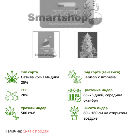
Тип сорта
Вид сорта (генетика)
Сатива 75% / Индика
Lennon x Amnesia
25%
ТГК
Цветение индор
20%
65–75 дней, середина
октября
Урожай индор
Высота индор
500 г/м²
60 – 160 см на открытом
воздухе
Наличие:
Снят с продаж