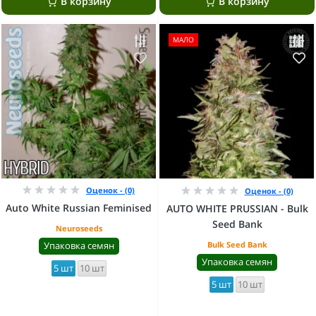
В корзину
В корзину
МАЛО
Оценок - (0)
Оценок - (0)
Auto White Russian Feminised
AUTO WHITE PRUSSIAN - Bulk
Seed Bank
Neuroseeds
Упаковка семян
Bulk Seed Bank
Упаковка семян
5 шт
10 шт
5 шт
10 шт