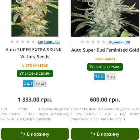
Оценок - (0)
Оценок - (0)
Auto SUPER EXTRA SKUNK -
Auto Super Bud Feminised Gold
Victory Seeds
Error Seeds
VICTORY SEEDS
Упаковка семян
Упаковка семян
3 шт
5 шт
5 шт
10 шт
1 333.00 грн.
600.00 грн.
Тип сорта:
САТИВА/ИНДИКА/
Тип сорта:
40% - САТИВА / ИНДИКА - 40%
РУДЕРАЛИС
Вид сорта (генетика):
/ РУДЕРАЛИС - 20%
Вид сорта
Skunk #1 x Afghani x Ruderalis
(генетика):
Super Bud x Rudaralis
В корзину
В корзину