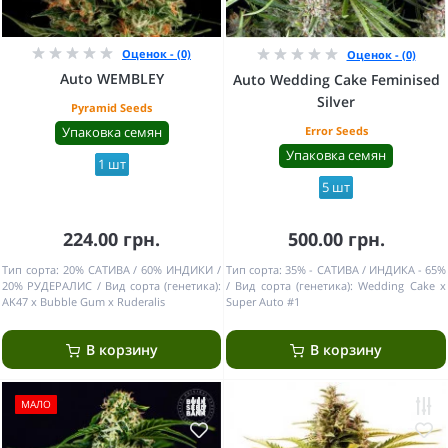
Оценок - (0)
Оценок - (0)
Auto WEMBLEY
Auto Wedding Cake Feminised
Silver
Pyramid Seeds
Упаковка семян
Error Seeds
Упаковка семян
1 шт
5 шт
224.00 грн.
500.00 грн.
Тип сорта:
20% САТИВА / 60% ИНДИКИ /
Тип сорта:
35% - САТИВА / ИНДИКА - 65%
20% РУДЕРАЛИС
Вид сорта (генетика):
Вид сорта (генетика):
Wedding Cake x
AK47 x Bubble Gum x Ruderalis
Super Auto #1
В корзину
В корзину
МАЛО