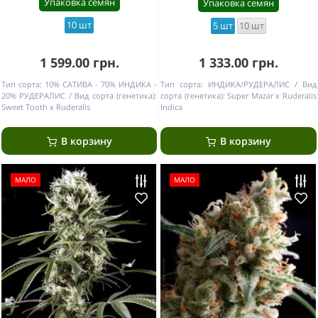
Упаковка семян
Упаковка семян
10 шт
5 шт
10 шт
1 599.00 грн.
1 333.00 грн.
Тип сорта:
10% САТИВА - 70% ИНДИКА -
Тип сорта:
ИНДИКА/РУДЕРАЛИС
Вид
20% РУДЕРАЛИС
Вид сорта (генетика):
сорта (генетика):
Super Mazar x Ruderalis
Sweet Tooth x Ruderalis
Indica
В корзину
В корзину
МАЛО
МАЛО