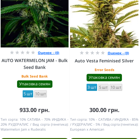
Оценок - (0)
Оценок - (0)
AUTO WATERMELON JAM - Bulk
Auto Vesta Feminised Silver
Seed Bank
Error Seeds
Bulk Seed Bank
Упаковка семян
Упаковка семян
3 шт
5 шт
10 шт
5 шт
10 шт
933.00 грн.
300.00 грн.
Тип сорта:
10% САТИВА - 70% ИНДИКА -
Тип сорта:
10% - САТИВА / ИНДИКА - 85%
20% РУДЕРАЛИС
Вид сорта (генетика):
/ РУДЕРАЛИС - 5%
Вид сорта (генетика):
Watermelon Jam x Ruderalis
European x American