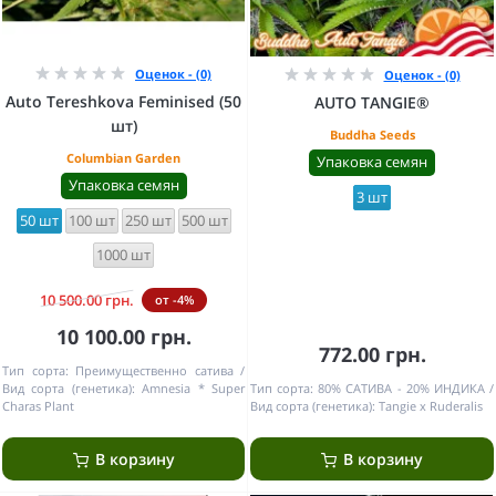
Оценок - (0)
Оценок - (0)
Auto Tereshkova Feminised (50
AUTO TANGIE®
шт)
Buddha Seeds
Columbian Garden
Упаковка семян
Упаковка семян
3 шт
50 шт
100 шт
250 шт
500 шт
1000 шт
10 500.00 грн.
от -4%
10 100.00 грн.
772.00 грн.
Тип сорта:
Преимущественно сатива
Вид сорта (генетика):
Amnesia * Super
Тип сорта:
80% САТИВА - 20% ИНДИКА
Charas Plant
Вид сорта (генетика):
Tangie x Ruderalis
В корзину
В корзину