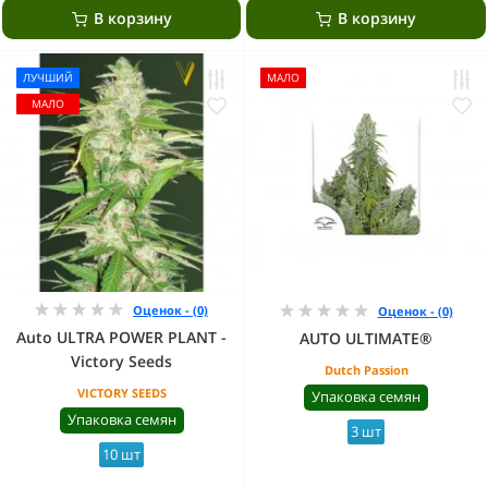
В корзину
В корзину
ЛУЧШИЙ
МАЛО
МАЛО
Оценок - (0)
Оценок - (0)
Auto ULTRA POWER PLANT -
AUTO ULTIMATE®
Victory Seeds
Dutch Passion
VICTORY SEEDS
Упаковка семян
Упаковка семян
3 шт
10 шт