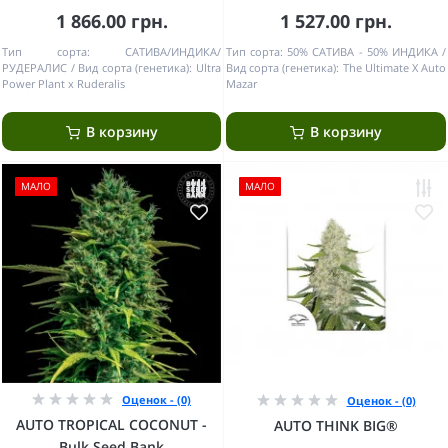
1 866.00 грн.
1 527.00 грн.
Тип сорта:
САТИВА/ИНДИКА/
Тип сорта:
50% САТИВА - 50% ИНДИКА
РУДЕРАЛИС
Вид сорта (генетика):
Ultra
Вид сорта (генетика):
The Ultimate X Auto
Power Plant x Ruderalis
Mazar
В корзину
В корзину
МАЛО
МАЛО
Оценок - (0)
Оценок - (0)
AUTO TROPICAL COCONUT -
AUTO THINK BIG®
Bulk Seed Bank