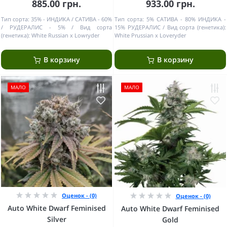
885.00 грн.
933.00 грн.
Тип сорта:
35% - ИНДИКА / САТИВА - 60%
Тип сорта:
5% САТИВА - 80% ИНДИКА -
/ РУДЕРАЛИС - 5%
Вид сорта
15% РУДЕРАЛИС
Вид сорта (генетика):
(генетика):
White Russian x Lowryder
White Prussian x Loveryder
В корзину
В корзину
МАЛО
МАЛО
Оценок - (0)
Оценок - (0)
Auto White Dwarf Feminised
Auto White Dwarf Feminised
Silver
Gold