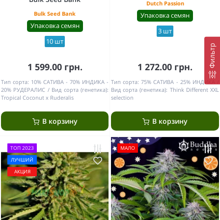
Dutch Passion
Bulk Seed Bank
Упаковка семян
Упаковка семян
3 шт
10 шт
Фильтр
1 599.00 грн.
1 272.00 грн.
Тип сорта:
10% САТИВА - 70% ИНДИКА -
Тип сорта:
75% САТИВА - 25% ИНДИКА
20% РУДЕРАЛИС
Вид сорта (генетика):
Вид сорта (генетика):
Think Different XXL
Tropical Coconut x Ruderalis
selection
В корзину
В корзину
ТОП 2023
МАЛО
ЛУЧШИЙ
АКЦИЯ