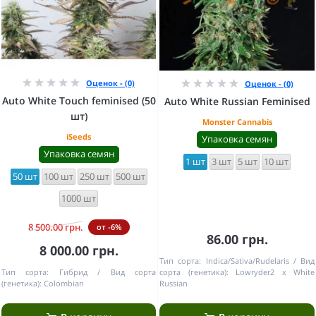
Оценок - (0)
Оценок - (0)
Auto White Touch feminised (50
Auto White Russian Feminised
шт)
Monster Cannabis
iSeeds
Упаковка семян
Упаковка семян
1 шт
3 шт
5 шт
10 шт
50 шт
100 шт
250 шт
500 шт
1000 шт
8 500.00 грн.
от -6%
86.00 грн.
8 000.00 грн.
Тип сорта:
Indica/Sativa/Rudelaris
Вид
Тип сорта:
Гибрид
Вид сорта
сорта (генетика):
Lowryder2 x White
(генетика):
Colombian
Russian