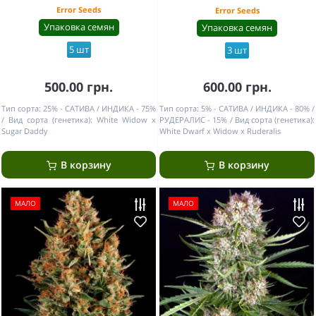
Error Seeds
Error Seeds
Упаковка семян
Упаковка семян
5 шт
3 шт
500.00 грн.
600.00 грн.
Тип сорта:
25% - САТИВА / ИНДИКА - 75%
Тип сорта:
5% - САТИВА / ИНДИКА - 80% /
Вид сорта (генетика):
White Widow x
РУДЕРАЛИС - 15%
Вид сорта (генетика):
Sugar Daddy
White Dwarf x Widow x Ruderalis
В корзину
В корзину
МАЛО
МАЛО