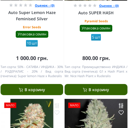
Оценок - (0)
Оценок - (0)
Auto Super Lemon Haze
Auto SUPER HASH
Feminised Silver
Pyramid Seeds
Error Seeds
Упаковка семян
Упаковка семян
5 шт
10 шт
1 000.00 грн.
800.00 грн.
Тип сорта:
50% - САТИВА / ИНДИКА - 30%
Тип сорта:
Преимущественно ИНДИКА
/ РУДЕРАЛИС - 20%
Вид сорта
Вид сорта (генетика):
G1 x Hash Plant x
(генетика):
Super lemon Haze x Ruderalis
Mr. Nice Hash Plant x Ruderalis
В корзину
В корзину
МАЛО
МАЛО