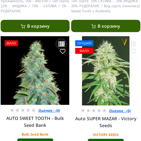
Урожайность:
500 – 800 г/м²
Тип сорта:
Тип сорта:
10% САТИВА - 70% ИНДИКА -
22% - ИНДИКА / 73% - САТИВА / 5% -
20% РУДЕРАЛИС
Вид сорта (генетика):
РУДЕРАЛИС
Sweet Tooth x Ruderalis
В корзину
В корзину
МАЛО
ЛУЧШИЙ
МАЛО
Оценок - (0)
Оценок - (0)
AUTO SWEET TOOTH - Bulk
Auto SUPER MAZAR - Victory
Seed Bank
Seeds
Bulk Seed Bank
VICTORY SEEDS