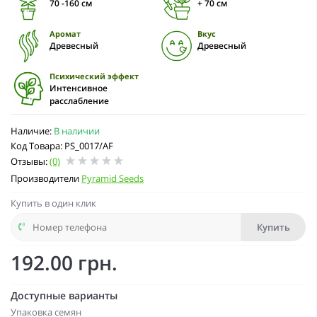
70 -160 см
+ 70 см
Аромат
Вкус
Древесный
Древесный
Психический эффект
Интенсивное
расслабление
Наличие:
В наличии
Код Товара: PS_0017/AF
Отзывы:
(0)
Производители
Pyramid Seeds
Купить в один клик
Купить
192.00 грн.
Доступные варианты
Упаковка семян