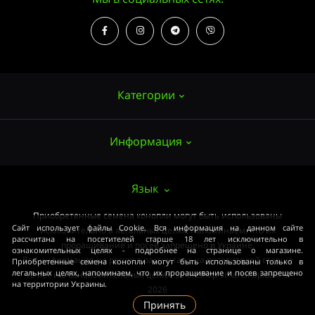
Категории
Информация
Семена конопли
Выращивание
О нас
Язык
Аксессуары
Публичный договор (ОФЕРТА)
Приобретенные семена конопли могут быть использованы
Мощные сорта
Сайт использует файлы Cookie. Вся информация на данном сайте
исключительно в легальных целях. Напоминаем, что их
Оплата и доставка
рассчитана на посетителей старше 18 лет исключительно в
Медицинские сорта
проращивание и посев запрещено в Украине.
ознакомительных целях - подробнее на странице о магазине.
Вся информация на ресурсе рассчитана на посетителей старше
Приобретенные семена конопли могут быть использованы только в
Условия соглашения
Начинающим
легальных целях, напоминаем, что их проращивание и посев запрещено
18 лет и в ознакомительных целях. smartshop-smartshop.ua® ©
на территории Украины.
Закон
2026
ОПТ
Принять
Связаться с нами