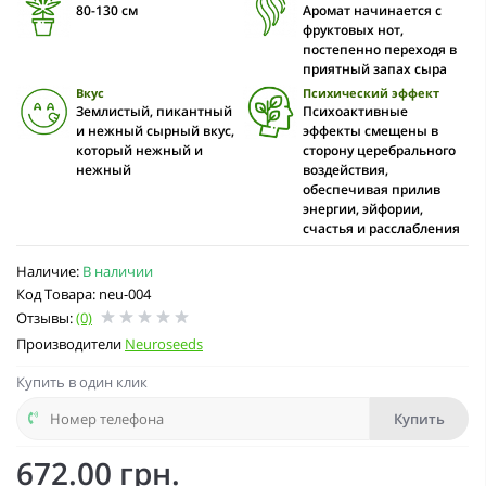
80-130 cм
Аромат начинается с
фруктовых нот,
постепенно переходя в
приятный запах сыра
Вкус
Психический эффект
Землистый, пикантный
Психоактивные
и нежный сырный вкус,
эффекты смещены в
который нежный и
сторону церебрального
нежный
воздействия,
обеспечивая прилив
энергии, эйфории,
счастья и расслабления
Наличие:
В наличии
Код Товара: neu-004
Отзывы:
(0)
Производители
Neuroseeds
Купить в один клик
Купить
672.00 грн.