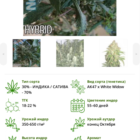
<
>
Тип сорта
Вид сорта (генетика)
30% - ИНДИКА / САТИВА
AK47 x White Widow
- 70%
ТГК
Цветение индор
18-22 %
55–60 дней
Урожай индор
Урожай аутдор
350-650 г/м²
конец Октября
Высота индор
Аромат