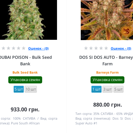
Оценок - (0)
Оценок - (0)
DUBAI POISON - Bulk Seed
DOS SI DOS AUTO - Barney
Bank
Farm
Bulk Seed Bank
Barneys Farm
Упаковка семян
Упаковка семян
5 шт
10 шт
1 шт
3 шт
5 шт
880.00 грн.
933.00 грн.
Тип сорта:
35% САТИВА - 65% ИНД
 сорта:
100% САТИВА
Вид сорта
Вид сорта (генетика):
Dos Si Dos 
етика):
Pure South African
Super Auto #1