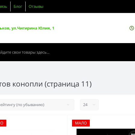
вязь
Блог
Отзывы
ьков, ул.Чигирина Юлия, 1
ов конопли (страница 11)
ЛО
МАЛО