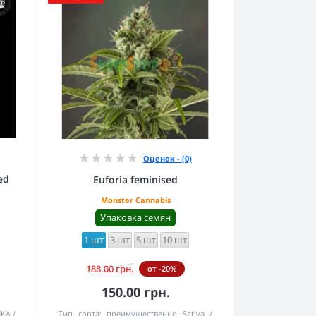
Оценок - (0)
ed
Euforia feminised
Monster Cannabis
Упаковка семян
1 шт
3 шт
5 шт
10 шт
188.00 грн.
от -20%
150.00 грн.
ИКА
Тип сорта:
преимущественно Sativa