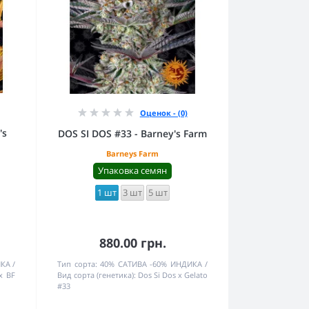
Оценок - (0)
's
DOS SI DOS #33 - Barney's Farm
Barneys Farm
Упаковка семян
1 шт
3 шт
5 шт
880.00 грн.
ИКА
Тип сорта:
40% САТИВА -60% ИНДИКА
x BF
Вид сорта (генетика):
Dos Si Dos x Gelato
#33