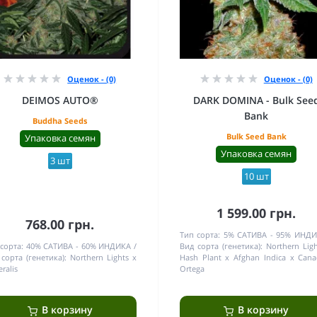
Оценок - (0)
Оценок - (0)
DEIMOS AUTO®
DARK DOMINA - Bulk See
Bank
Buddha Seeds
Bulk Seed Bank
Упаковка семян
Упаковка семян
3 шт
10 шт
1 599.00 грн.
768.00 грн.
Тип сорта:
5% САТИВА - 95% ИНД
сорта:
40% САТИВА - 60% ИНДИКА
Вид сорта (генетика):
Northern Lig
сорта (генетика):
Northern Lights x
Hash Plant x Afghan Indica x Cana
ralis
Ortega
В корзину
В корзину