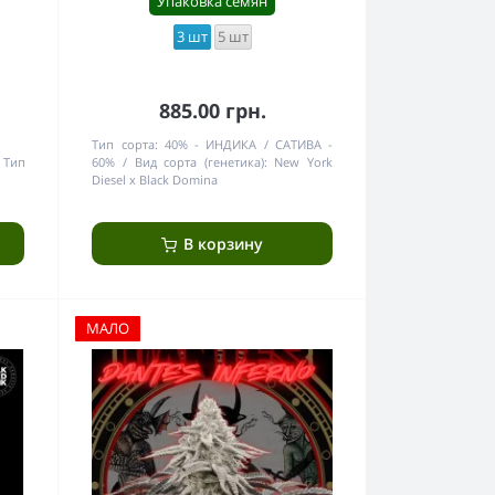
Упаковка семян
3 шт
5 шт
885.00 грн.
Тип сорта:
40% - ИНДИКА / САТИВА -
Тип
60%
Вид сорта (генетика):
New York
Diesel x Black Domina
В корзину
МАЛО