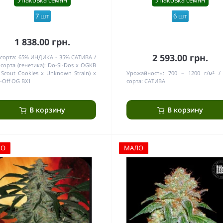
7 шт
6 шт
1 838.00 грн.
2 593.00 грн.
сорта:
65% ИНДИКА - 35% САТИВА
сорта (генетика):
Do-Si-Dos x OGKB
l Scout Cookies x Unknown Strain) x
Урожайность:
700 – 1200 г/м²
-Off OG BX1
сорта:
САТИВА
В корзину
В корзину
ЛО
МАЛО