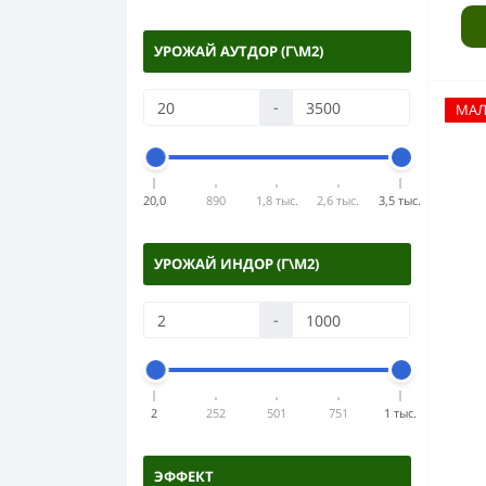
УРОЖАЙ АУТДОР (Г\М2)
-
МА
20,0
890
1,8 тыс.
2,6 тыс.
3,5 тыс.
УРОЖАЙ ИНДОР (Г\М2)
-
2
252
501
751
1 тыс.
ЭФФЕКТ