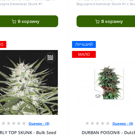
сорта (генетика):
Skunk #1
Вид сорта (генетика):
Skunk #1 x Sk
В корзину
В корзину
ЛО
ЛУЧШИЙ
МАЛО
Оценок - (0)
Оценок - (0)
RLY TOP SKUNK - Bulk Seed
DURBAN POISON® - Dutc