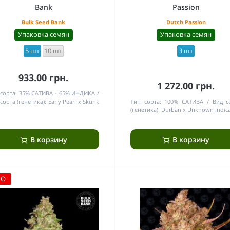
Bank
Passion
Bulk Seed Bank
Dutch Passion
Упаковка семян
Упаковка семян
5 шт
10 шт
3 шт
933.00 грн.
1 272.00 грн.
сорта:
35% САТИВА - 65% ИНДИКА
сорта (генетика):
Early Pearl x Skunk
Тип сорта:
100% САТИВА
Вид с
(генетика):
Durban x Unknown Indic
В корзину
В корзину
ЛО