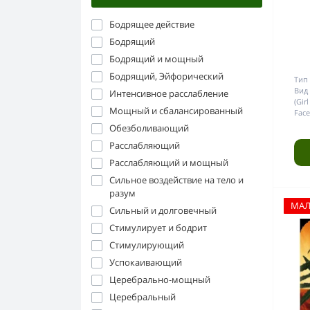
Бодрящее действие
Бодрящий
Бодрящий и мощный
Бодрящий, Эйфорический
Тип 
Вид 
Интенсивное расслабление
(Gir
Мощный и сбалансированный
Face
Обезболивающий
Расслабляющий
Расслабляющий и мощный
Сильное воздействие на тело и
разум
МА
Сильный и долговечный
Стимулирует и бодрит
Стимулирующий
Успокаивающий
Церебрально-мощный
Церебральный