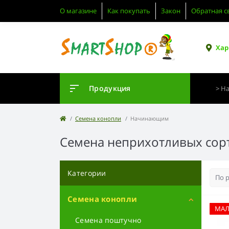
О магазине
Как покупать
Закон
Обратная с
Хар
Продукция
Семена конопли
Начинающим
Семена неприхотливых сорт
Категории
Семена конопли
МА
Семена поштучно