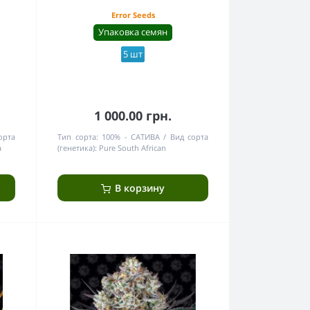
Error Seeds
Упаковка семян
5 шт
1 000.00 грн.
орта
Тип сорта:
100% - САТИВА
Вид сорта
a
(генетика):
Pure South African
В корзину