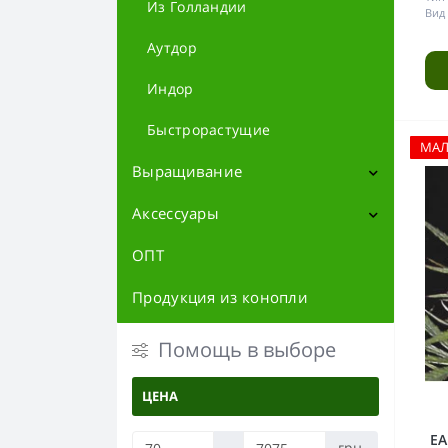
Из Голландии
Вид 
Аутдор
Индор
Быстрорастущие
МА
Выращивание
Аксессуары
Контроль и измерение
Субстраты
ОПТ
Атрибутика
Вентиляция
Баблеры
Продукция из конопли
Фильтры
Освещение
Трубки
Помощь в выборе
LED Лампы
Гроубоксы
Дерево
Запчасти для бонгов
ЦЕНА
Отражатели
Металл
Удобрения
Контейнеры и тайники
EA
-
грн.