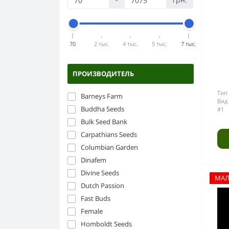
Компоненты ДНаТ
Силикон
Горшки и ёмкости
Бонги
ЭПРА
Стекло
Аксессуары для гровинга
Бумага папиросная
Керамика
70
2 тыс.
4 тыс.
5 тыс.
7 тыс.
Прессы для травы
Пластик
Напасы
ПРОИЗВОДИТЕЛЬ
Гриндеры
Тип 
Barneys Farm
Вид 
Buddha Seeds
#1
Bulk Seed Bank
Carpathians Seeds
Columbian Garden
Dinafem
Divine Seeds
МА
Dutch Passion
Fast Buds
Female
Homboldt Seeds