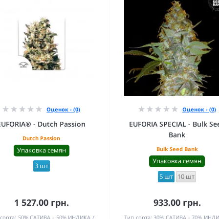
Оценок - (0)
Оценок - (0)
EUFORIA® - Dutch Passion
EUFORIA SPECIAL - Bulk Se
Bank
Dutch Passion
Bulk Seed Bank
Упаковка семян
Упаковка семян
3 шт
5 шт
10 шт
1 527.00 грн.
933.00 грн.
сорта:
50% САТИВА - 50% ИНДИКА
Тип сорта:
30% САТИВА - 70% ИНД