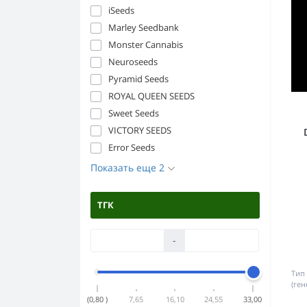
iSeeds
Marley Seedbank
Monster Cannabis
Neuroseeds
Pyramid Seeds
ROYAL QUEEN SEEDS
Sweet Seeds
VICTORY SEEDS
Error Seeds
Показать еще 2
ТГК
-
Тип
(ген
(0,80 )
7,65
16,10
24,55
33,00