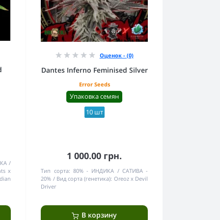
Оценок - (0)
d
Dantes Inferno Feminised Silver
Error Seeds
Упаковка семян
10 шт
1 000.00 грн.
ИКА
hts x
Тип сорта:
80% - ИНДИКА / САТИВА -
dian
20%
Вид сорта (генетика):
Oreoz x Devil
Driver
В корзину