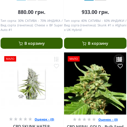
880.00 грн.
933.00 грн.
Тип сорта:
30% САТИВА - 70% ИНДИКА
Тип сорта:
40% САТИВЫ - 60% ИНДИКИ
Вид сорта (генетика):
Cheese x BF Super
Вид сорта (генетика):
Skunk #1 x Afghani
Auto #1
x UK Hybrid
В корзину
В корзину
МАЛО
МАЛО
Оценок - (0)
Оценок - (0)
CBD SKUNK HAZE®
CBD NEPAL GOLD - Bulk Seed