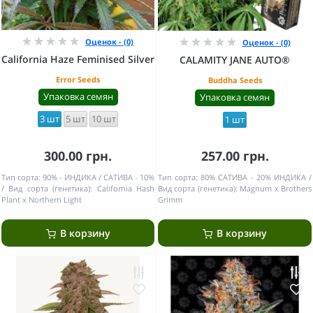
Оценок - (0)
Оценок - (0)
California Haze Feminised Silver
CALAMITY JANE AUTO®
Error Seeds
Buddha Seeds
Упаковка семян
Упаковка семян
3 шт
5 шт
10 шт
1 шт
300.00 грн.
257.00 грн.
Тип сорта:
90% - ИНДИКА / САТИВА - 10%
Тип сорта:
80% САТИВА - 20% ИНДИКА
Вид сорта (генетика):
California Hash
Вид сорта (генетика):
Magnum x Brothers
Plant x Northern Light
Grimm
В корзину
В корзину