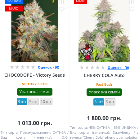
ЛУЧШИЙ
МАЛО
МАЛО
Оценок - (0)
Оценок - (0)
CHOCODOPE - Victory Seeds
CHERRY COLA Auto
VICTORY SEEDS
Fast Buds
Упаковка семян
Упаковка семян
3 шт
5 шт
10 шт
3 шт
5 шт
1 800.00 грн.
1 013.00 грн.
Тип сорта:
45% САТИВА - 55% ИНДИКА
Тип сорта:
Преимущественно САТИВА
Вид сорта (генетика):
Strawberry Pie
Вид сорта (генетика):
O.G.
reverse "Cherry Cola" phenotype, isolation