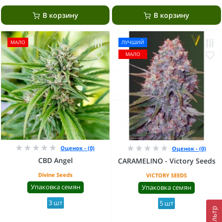
В корзину
В корзину
МАЛО
ЛУЧШИЙ
МАЛО
Оценок - (0)
Оценок - (0)
CBD Angel
CARAMELINO - Victory Seeds
Divine Seeds
VICTORY SEEDS
Упаковка семян
Упаковка семян
3 шт
5 шт
Фильтр