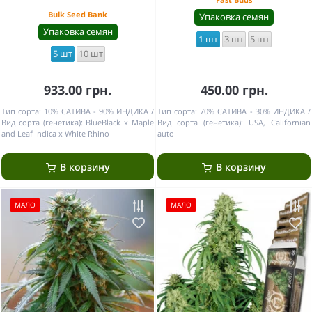
Bulk Seed Bank
Упаковка семян
Упаковка семян
1 шт
3 шт
5 шт
5 шт
10 шт
933.00 грн.
450.00 грн.
Тип сорта:
10% САТИВА - 90% ИНДИКА
Тип сорта:
70% САТИВА - 30% ИНДИКА
Вид сорта (генетика):
BlueBlack x Maple
Вид сорта (генетика):
USA, Californian
and Leaf Indica x White Rhino
auto
В корзину
В корзину
МАЛО
МАЛО