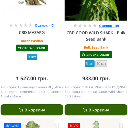
Оценок - (0)
Оценок - (0)
CBD MAZAR®
CBD GOOD WILD SHARK - Bulk
Seed Bank
Dutch Passion
Упаковка семян
Bulk Seed Bank
Упаковка семян
3 шт
5 шт
10 шт
1 527.00 грн.
933.00 грн.
Тип сорта:
Преимущественно ИНДИКА
Тип сорта:
20% САТИВА - 80% ИНДИКА
Вид сорта (генетика):
CBD Charlotte's
Вид сорта (генетика):
Good Wild Shark x
Angel X Mazar
CBD Sativa
В корзину
В корзину
ЛУЧШИЙ
МАЛО