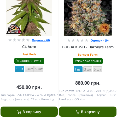
Оценок - (0)
Оценок - (0)
C4 Auto
BUBBA KUSH - Barney's Farm
Fast Buds
Barneys Farm
Упаковка семян
Упаковка семян
1 шт
3 шт
5 шт
1 шт
3 шт
5 шт
880.00 грн.
450.00 грн.
Тип сорта:
30% САТИВА - 70% ИНДИКА
Тип сорта:
55% САТИВА - 45% ИНДИКА
Вид сорта (генетика):
Afghan Kush
Вид сорта (генетика):
C4 autoflowering
Landrace x OG Kush
В корзину
В корзину