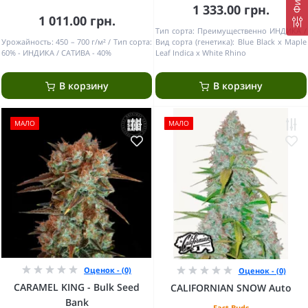
1 333.00 грн.
1 011.00 грн.
Тип сорта:
Преимущественно ИНДИКА
Урожайность:
450 – 700 г/м²
Тип сорта:
Вид сорта (генетика):
Blue Black x Maple
60% - ИНДИКА / САТИВА - 40%
Leaf Indica x White Rhino
В корзину
В корзину
МАЛО
МАЛО
Оценок - (0)
Оценок - (0)
CARAMEL KING - Bulk Seed
CALIFORNIAN SNOW Auto
Bank
Fast Buds