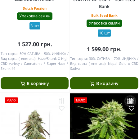
Bank
Dutch Passion
Упаковка семян
Bulk Seed Bank
Упаковка семян
3 шт
10 шт
1 527.00 грн.
1 599.00 грн.
Тип сорта:
50% САТИВА - 50% ИНДИКА
Вид сорта (генетика):
Haze/Skunk X High
Тип сорта:
30% САТИВА - 70% ИНДИКА
CBD variety / Cannatonic * Super Haze *
Вид сорта (генетика):
Nepal Gold x CBD
Skunk #1
Sativa
В корзину
В корзину
МАЛО
МАЛО