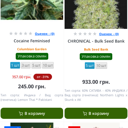
Оценок - (0)
Оценок - (0)
Cocaine Feminised
CHRONICAL - Bulk Seed Bank
Columbian Garden
Bulk Seed Bank
Упаковка семян
Упаковка семян
1 шт
3 шт
5 шт
10 шт
5 шт
10 шт
357.00 грн.
от -31%
933.00 грн.
245.00 грн.
Тип сорта:
60% САТИВА - 40% ИНДИКА
Тип сорта:
Индика
Вид сорта
Вид сорта (генетика):
Northern Lights x
(генетика):
Lemon Thai * Pakistani
Skunk x AK
В корзину
В корзину