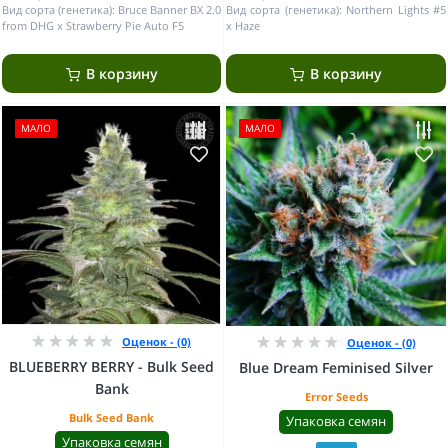
Вид сорта (генетика):
Bruce Banner BX 2.0
Вид сорта (генетика):
Northern Lights #5
from DHG x Strawberry Pie Auto F5
x Haze
В корзину
В корзину
МАЛО
МАЛО
Оценок - (0)
Оценок - (0)
BLUEBERRY BERRY - Bulk Seed
Blue Dream Feminised Silver
Bank
Error Seeds
Bulk Seed Bank
Упаковка семян
Упаковка семян