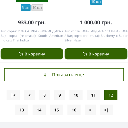
10 шт
5 шт
10 шт
933.00 грн.
1 000.00 грн.
Тип сорта:
20% САТИВА - 80% ИНДИКА
Тип сорта:
50% - ИНДИКА / САТИВА - 50%
Вид сорта (генетика):
South American
Вид сорта (генетика):
Blueberry x Super
Indica x Thai Indica
Silver Haze
В корзину
В корзину
Показать еще
|<
<
8
9
10
11
12
13
14
15
16
>
>|