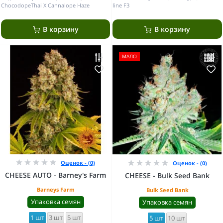
ChocodopeThai X Cannalope Haze
line F3
В корзину
В корзину
МАЛО
Оценок - (0)
Оценок - (0)
CHEESE AUTO - Barney's Farm
CHEESE - Bulk Seed Bank
Barneys Farm
Bulk Seed Bank
Упаковка семян
Упаковка семян
1 шт
3 шт
5 шт
5 шт
10 шт