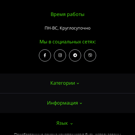
Время работы
ПН-ВС, Круглосуточно
Мы в социальных сетях:
Категории
Информация
Семена конопли
Выращивание
О нас
Язык
Аксессуары
Публичный договор (ОФЕРТА)
Приобретенные семена конопли могут быть использованы
Мощные сорта