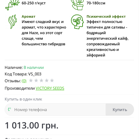
60-250 г/куст
70-180ссм
Аромат
Психический эффект
Имеют сладкий вкус и
Эффект полностью
аромат, что характерно
типичен для сативы -
для Haze, но этот сорт
бодрящий
слаще, чем
энергетический кайф,
большинство гибридов
сопровождаемый
креативностью и
эйфорией
Наличие:
В наличии
Код Товара: VS_003
Отзывы:
(0)
Производители
VICTORY SEEDS
Купить в один клик
Купить
1 013.00 грн.