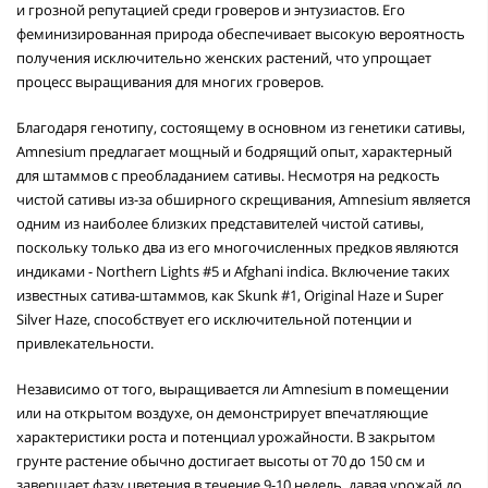
и грозной репутацией среди гроверов и энтузиастов. Его
феминизированная природа обеспечивает высокую вероятность
получения исключительно женских растений, что упрощает
процесс выращивания для многих гроверов.
Благодаря генотипу, состоящему в основном из генетики сативы,
Amnesium предлагает мощный и бодрящий опыт, характерный
для штаммов с преобладанием сативы. Несмотря на редкость
чистой сативы из-за обширного скрещивания, Amnesium является
одним из наиболее близких представителей чистой сативы,
поскольку только два из его многочисленных предков являются
индиками - Northern Lights #5 и Afghani indica. Включение таких
известных сатива-штаммов, как Skunk #1, Original Haze и Super
Silver Haze, способствует его исключительной потенции и
привлекательности.
Независимо от того, выращивается ли Amnesium в помещении
или на открытом воздухе, он демонстрирует впечатляющие
характеристики роста и потенциал урожайности. В закрытом
грунте растение обычно достигает высоты от 70 до 150 см и
завершает фазу цветения в течение 9-10 недель, давая урожай до