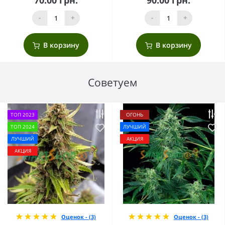
-
+
-
+
В корзину
В корзину
Советуем
ТОП 2023
ОГОНЬ
ТОП 2024
ЛУЧШИЙ
ЛУЧШИЙ
АКЦИЯ
АКЦИЯ
Оценок - (3)
Оценок - (3)