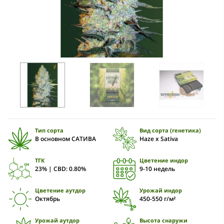
Тип сорта
Вид сорта (генетика)
В основном САТИВА
Haze x Sativa
ТГК
Цветение индор
23% | CBD: 0.80%
9-10 недель
Цветение аутдор
Урожай индор
Октябрь
450-550 г/м²
Урожай аутдор
Высота снаружи