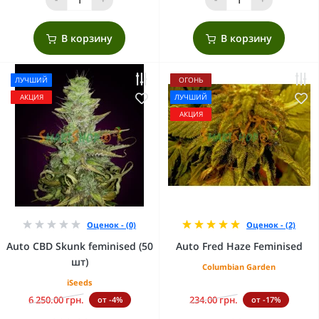
В корзину
В корзину
ЛУЧШИЙ
ОГОНЬ
АКЦИЯ
ЛУЧШИЙ
АКЦИЯ
Оценок - (0)
Оценок - (2)
Auto CBD Skunk feminised (50
Auto Fred Haze Feminised
шт)
Columbian Garden
iSeeds
6 250.00 грн.
234.00 грн.
от -4%
от -17%