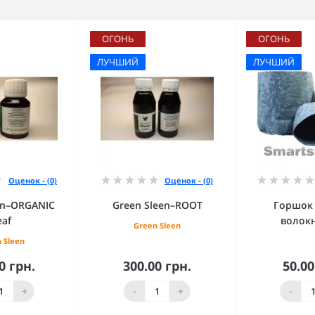
ОГОНЬ
ОГОНЬ
ЛУЧШИЙ
ЛУЧШИЙ
Оценок - (0)
Оценок - (0)
en–ORGANIC
Green Sleen–ROOT
Горшок 
eaf
волокн
Green Sleen
 Sleen
0 грн.
300.00 грн.
50.00
орзину
В корзину
В к
+
-
+
-