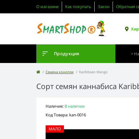
О магазине
Как покупать
Закон
Обратная с
Хар
Продукция
Семена конопли
Karibbean Mango
Сорт семян каннабиса Kari
Наличие:
В наличии
Код Товара: kan-0016
МАЛО