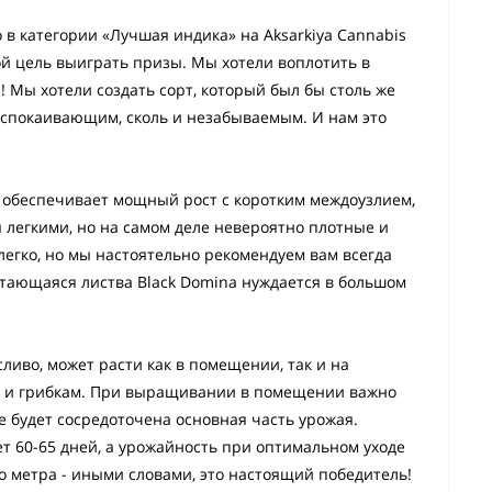
 в категории «Лучшая индика» на Aksarkiya Cannabis
ой цель выиграть призы. Мы хотели воплотить в
 Мы хотели создать сорт, который был бы столь же
 успокаивающим, сколь и незабываемым. И нам это
 обеспечивает мощный рост с коротким междоузлием,
ся легкими, но на самом деле невероятно плотные и
егко, но мы настоятельно рекомендуем вам всегда
астающаяся листва Black Domina нуждается в большом
ливо, может расти как в помещении, так и на
ям и грибкам. При выращивании в помещении важно
е будет сосредоточена основная часть урожая.
ет 60-65 дней, а урожайность при оптимальном уходе
о метра - иными словами, это настоящий победитель!