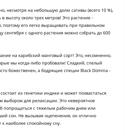
 но, несмотря на небольшую долю сативы (всего 10 %),
 в высоту около трех метров! Это растение -
я, поэтому его легко выращивать при правильном
у сентября с одного растения можно собрать до 600
мание на карибский манговый сорт! Это, несомненно,
торые мы когда-либо пробовали! Сладкий, спелый
сто божественен, а бодрящие специи Black Domina -
состоит из генетики индики и может похвастаться
ым выбором для релаксации. Это невероятное
об попрощаться с тяжелым рабочим днем или
ий сон. Не вызывая оцепенения, он отлично
 к наиболее спокойному сну.