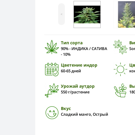
<
Тип сорта
Ви
90% - ИНДИКА / САТИВА
So
- 10%
Цветение индор
Цв
60-65 дней
ко
Урожай аутдор
Вы
550 г/растение
180
Вкус
Сладкий манго, Острый