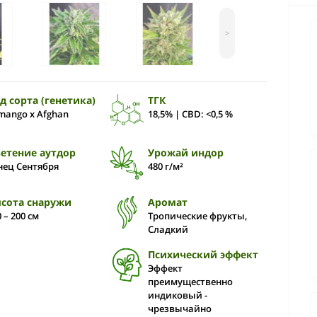
>
д сорта (генетика)
ТГК
mango x Afghan
18,5% | CBD: <0,5 %
етение аутдор
Урожай индор
нец Сентября
480 г/м²
сота снаружи
Аромат
 – 200 cм
Тропические фрукты,
Сладкий
Психический эффект
Эффект
преимущественно
индиковый -
чрезвычайно