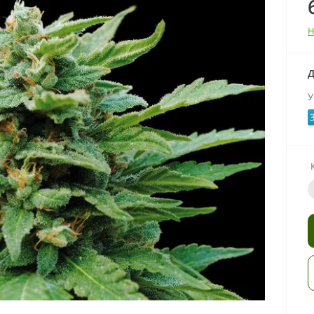
Н
Д
У