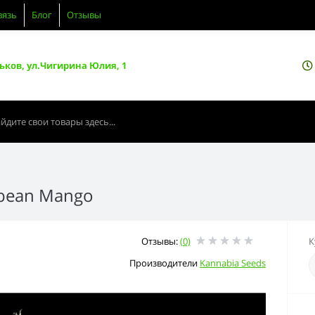
вязь
Блог
Отзывы
ьков, ул.Чигирина Юлия, 1
bbean Mango
Отзывы:
(0)
К
Производители
Kannabia Seeds