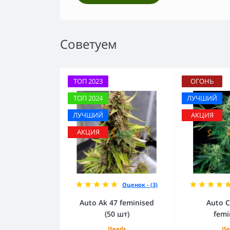
Советуем
ТОП 2023
ОГОНЬ
ТОП 2024
ЛУЧШИЙ
ЛУЧШИЙ
АКЦИЯ
АКЦИЯ
Оценок - (3)
Auto Ak 47 feminised
Auto C
(50 шт)
femi
iSeeds
iS