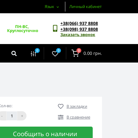
Язык
Личный кабинет
+38(066) 937 8808
ПН-ВС, 
+38(098) 937 8808
Круглосуточно
Заказать звонок
0
0
0
0.00 грн.
Кол-во:
В закладки
-
+
В сравнение
Сообщить о наличии