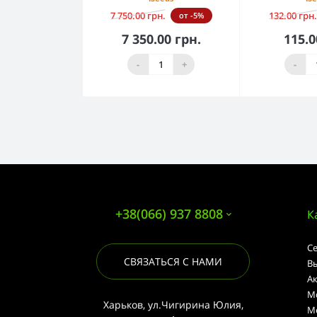
7 750.00 грн.
132.00 грн.
от -5%
7 350.00 грн.
115.0
В корзину
В к
-
+
-
+38(066) 937 8808
К
С
СВЯЗАТЬСЯ С НАМИ
В
А
М
Харьков, ул.Чигирина Юлия,
М