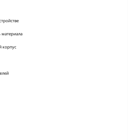
стройстве
ь материала
й корпус
елей