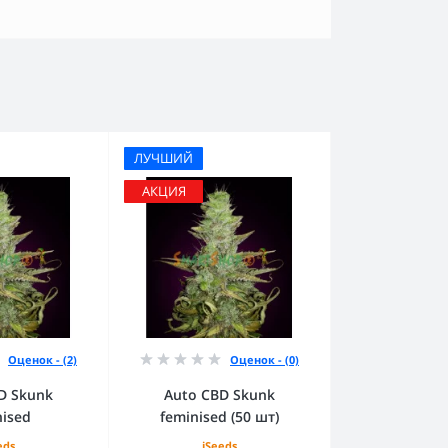
ЛУЧШИЙ
АКЦИЯ
Оценок - (2)
Оценок - (0)
D Skunk
Auto CBD Skunk
nised
feminised (50 шт)
eds
iSeeds