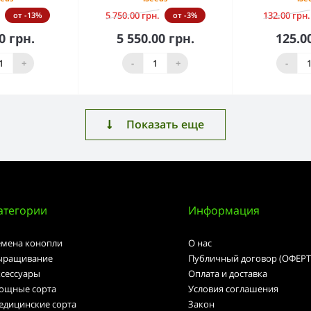
5 750.00 грн.
132.00 грн.
от -13%
от -3%
0 грн.
5 550.00 грн.
125.0
орзину
В корзину
В к
+
-
+
-
Показать еще
атегории
Информация
емена конопли
О нас
ыращивание
Публичный договор (ОФЕРТ
ксессуары
Оплата и доставка
ощные сорта
Условия соглашения
едицинские сорта
Закон