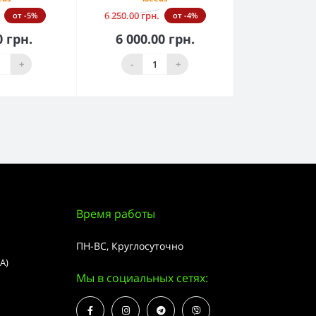
6 250.00 грн.
от -5%
от -4%
0 грн.
6 000.00 грн.
орзину
В корзину
+
-
+
Время работы
ПН-ВС, Круглосуточно
А)
Мы в социальных сетях: