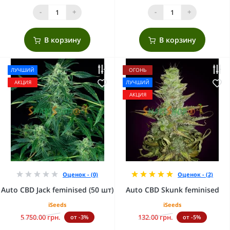
-
+
-
+
В корзину
В корзину
ЛУЧШИЙ
ОГОНЬ
АКЦИЯ
ЛУЧШИЙ
АКЦИЯ
Оценок - (0)
Оценок - (2)
Auto CBD Jack feminised (50 шт)
Auto CBD Skunk feminised
iSeeds
iSeeds
5 750.00 грн.
132.00 грн.
от -3%
от -5%