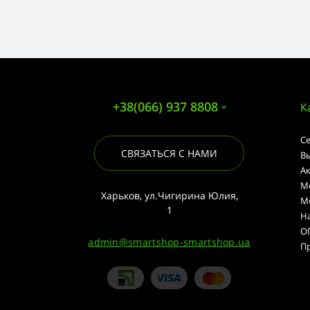
+38(066) 937 8808
К
С
СВЯЗАТЬСЯ С НАМИ
В
А
М
Харьков, ул.Чигирина Юлия,
М
1
Н
О
admin@smartshop-smartshop.ua
П