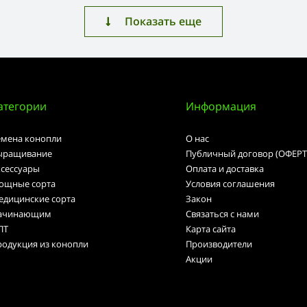
Показать еще
атегории
Информация
емена конопли
О нас
ыращивание
Публичный договор (ОФЕРТ
ксессуары
Оплата и доставка
ощные сорта
Условия соглашения
едицинские сорта
Закон
ачинающим
Связаться с нами
ПТ
Карта сайта
родукция из конопли
Производители
Акции