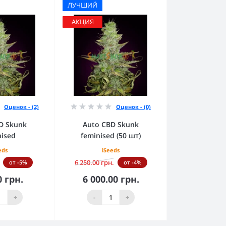
ЛУЧШИЙ
АКЦИЯ
Оценок - (2)
Оценок - (0)
D Skunk
Auto CBD Skunk
nised
feminised (50 шт)
eds
iSeeds
6 250.00 грн.
от -5%
от -4%
0 грн.
6 000.00 грн.
орзину
В корзину
+
-
+