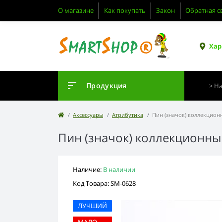
О магазине
Как покупать
Закон
Обратная с
Хар
Продукция
Аксессуары
Атрибутика
Пин (значок) коллекцион
Пин (значок) коллекционны
Наличие:
В наличии
Код Товара: SM-0628
ЛУЧШИЙ