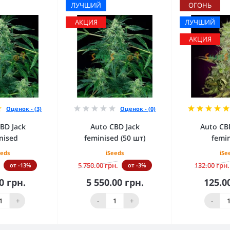
ЛУЧШИЙ
ОГОНЬ
АКЦИЯ
ЛУЧШИЙ
АКЦИЯ
Оценок - (3)
Оценок - (0)
BD Jack
Auto CBD Jack
Auto CB
nised
feminised (50 шт)
femi
eeds
iSeeds
iSe
5 750.00 грн.
132.00 грн.
от -13%
от -3%
0 грн.
5 550.00 грн.
125.0
орзину
В корзину
В к
+
-
+
-