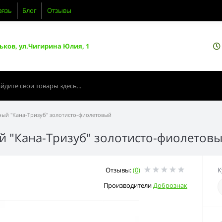
вязь
Блог
Отзывы
ьков, ул.Чигирина Юлия, 1
ный "Кана-Тризуб" золотисто-фиолетовый
й "Кана-Тризуб" золотисто-фиолетов
Отзывы:
(0)
К
Производители
Добрознак