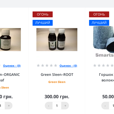
ОГОНЬ
ОГОНЬ
ЛУЧШИЙ
ЛУЧШИЙ
Оценок - (0)
Оценок - (0)
en–ORGANIC
Green Sleen–ROOT
Горшок 
eaf
волокн
Green Sleen
 Sleen
0 грн.
300.00 грн.
50.00
орзину
В корзину
В к
+
-
+
-