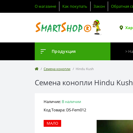
О магазине
Как покупать
Закон
Обратная с
Хар
Продукция
Семена конопли
Hindu Kush
Семена конопли Hindu Kush 
Наличие:
В наличии
Код Товара: DS-Fem012
МАЛО