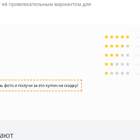
т её привлекательным вариантом для
фото и получи за это купон на скидку!
пают