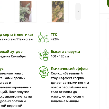
>
д сорта (генетика)
ТГК
ганистан / Пакистан
>22%
ожай аутдор
Высота снаружи
редина Cентября
100 – 120 см
ус
Психический эффект
евесные тона с
Сногсшибательный
тенками прелых
стоун-эффект сперва
стьев и
делает ватными ноги, а
рамелизированных
потом расслабляет всё
еций. Послевкусие
тело от пояса до
скрывается нотками
макушки, включая и
дровых орехов и
лицевые мышцы
гкой перечной