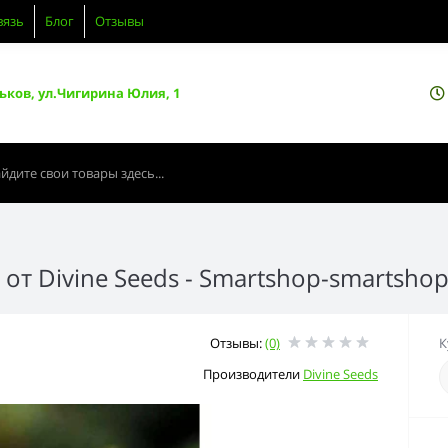
вязь
Блог
Отзывы
ьков, ул.Чигирина Юлия, 1
от Divine Seeds - Smartshop-smartsho
Отзывы:
(0)
К
Производители
Divine Seeds