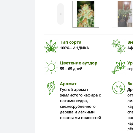
<
Тип сорта
Ви
100% - ИНДИКА
Аф
Цветение аутдор
Ур
55 – 65 дней
се
Аромат
Вк
Густой аромат
Др
землистого кефира с
от
нотами кедра,
ли
свежесрубленного
ка
дерева и лёгкими
сп
нюансами пряностей
ра
ке
лё