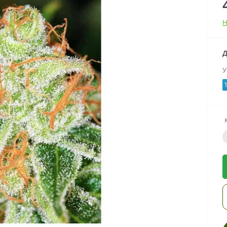
Н
Д
У