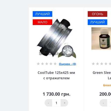
ЛУЧШИЙ
ОГОНЬ
МАЛО
ЛУЧШИЙ
Оценок - (0)
CoolTube 125х425 мм
Green Sle
с отражателем
L
Green
1 730.00 грн.
200.0
В корзину
В к
-
+
-