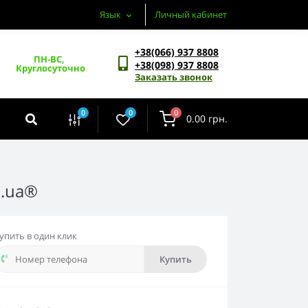
Язык
Личный кабинет
+38(066) 937 8808
ПН-ВС, 
+38(098) 937 8808
Круглосуточно
Заказать звонок
0
0
0
0.00 грн.
p.ua®
упить в один клик
Купить