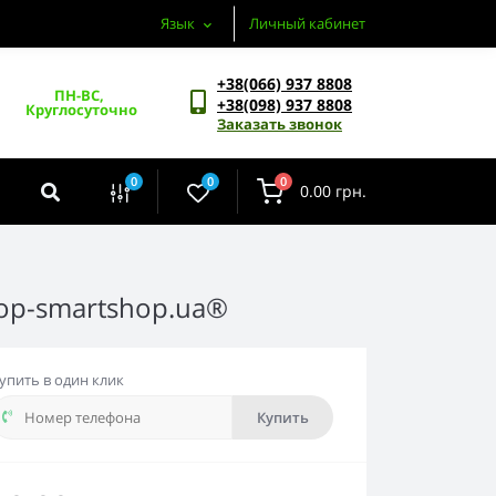
Язык
Личный кабинет
+38(066) 937 8808
ПН-ВС, 
+38(098) 937 8808
Круглосуточно
Заказать звонок
0
0
0
0.00 грн.
hop-smartshop.ua®
упить в один клик
Купить