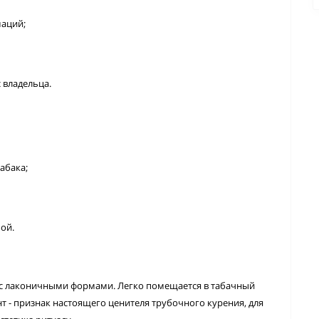
маций;
 владельца.
абака;
ой.
 с лаконичными формами. Легко помещается в табачный
нт - признак настоящего ценителя трубочного курения, для