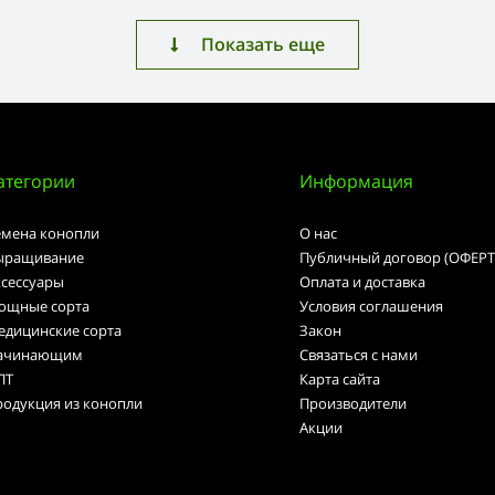
Показать еще
атегории
Информация
емена конопли
О нас
ыращивание
Публичный договор (ОФЕРТ
ксессуары
Оплата и доставка
ощные сорта
Условия соглашения
едицинские сорта
Закон
ачинающим
Связаться с нами
ПТ
Карта сайта
родукция из конопли
Производители
Акции