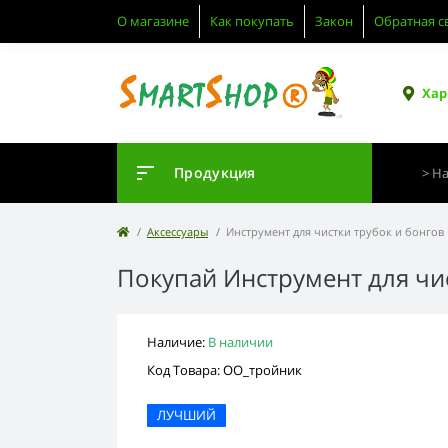
О магазине
Как покупать
Закон
Обратная с
Хар
Продукция
Аксессуары
Инструмент для чистки трубок и бонгов
Покупай Инструмент для чис
Наличие:
В наличии
Код Товара: OO_тройник
ЛУЧШИЙ