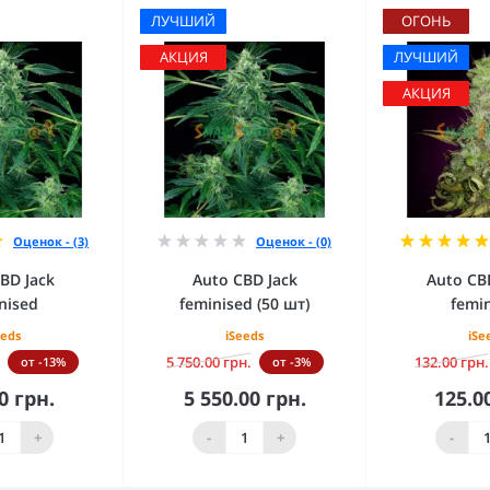
ЛУЧШИЙ
ОГОНЬ
АКЦИЯ
ЛУЧШИЙ
АКЦИЯ
Оценок - (3)
Оценок - (0)
BD Jack
Auto CBD Jack
Auto CB
nised
feminised (50 шт)
femi
eeds
iSeeds
iSe
5 750.00 грн.
132.00 грн.
от -13%
от -3%
0 грн.
5 550.00 грн.
125.0
орзину
В корзину
В к
+
-
+
-