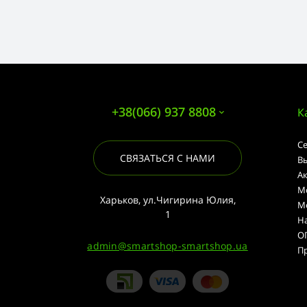
+38(066) 937 8808
К
С
СВЯЗАТЬСЯ С НАМИ
В
А
М
Харьков, ул.Чигирина Юлия,
М
1
Н
О
admin@smartshop-smartshop.ua
П