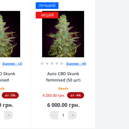
ЛУЧШИЙ
АКЦИЯ
Оценок - (2)
Оценок - (0)
D Skunk
Auto CBD Skunk
nised
feminised (50 шт)
eds
iSeeds
6 250.00 грн.
от -5%
от -4%
0 грн.
6 000.00 грн.
орзину
В корзину
+
-
+