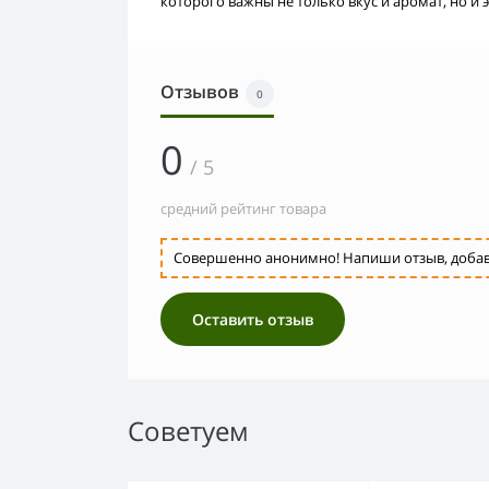
которого важны не только вкус и аромат, но и э
Отзывов
0
0
/ 5
средний рейтинг товара
Совершенно анонимно! Напиши отзыв, добавь 
Оставить отзыв
Советуем