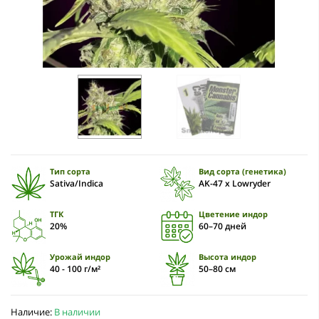
Тип сорта
Вид сорта (генетика)
Sativa/Indica
AK-47 x Lowryder
ТГК
Цветение индор
20%
60–70 дней
Урожай индор
Высота индор
40 - 100 г/м²
50–80 см
Наличие:
В наличии