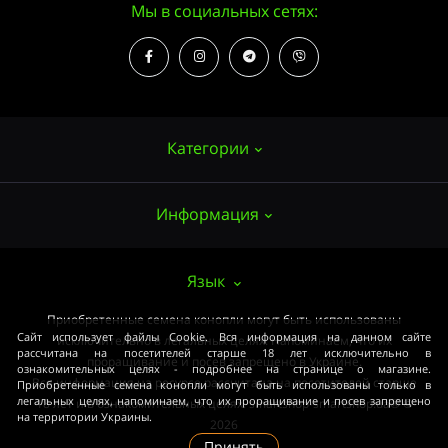
Мы в социальных сетях:
Категории
Информация
Семена конопли
Выращивание
О нас
Язык
Аксессуары
Публичный договор (ОФЕРТА)
Приобретенные семена конопли могут быть использованы
Мощные сорта
Сайт использует файлы Cookie. Вся информация на данном сайте
исключительно в легальных целях. Напоминаем, что их
Оплата и доставка
рассчитана на посетителей старше 18 лет исключительно в
Медицинские сорта
проращивание и посев запрещено в Украине.
ознакомительных целях - подробнее на странице о магазине.
Вся информация на ресурсе рассчитана на посетителей старше
Приобретенные семена конопли могут быть использованы только в
Условия соглашения
Начинающим
легальных целях, напоминаем, что их проращивание и посев запрещено
18 лет и в ознакомительных целях. smartshop-smartshop.ua® ©
на территории Украины.
Закон
2026
ОПТ
Принять