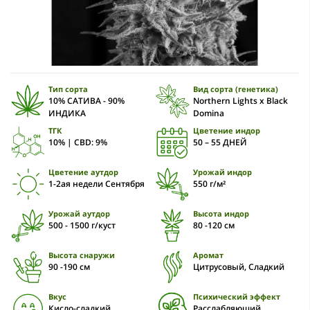
Тип сорта
Вид сорта (генетика)
10% САТИВА - 90%
Northern Lights x Black
ИНДИКА
Domina
ТГК
Цветение индор
10% | CBD: 9%
50 – 55 ДНЕЙ
Цветение аутдор
Урожай индор
1-2ая недели Сентября
550 г/м²
Урожай аутдор
Высота индор
500 - 1500 г/куст
80 -120 см
Высота снаружи
Аромат
90 -190 см
Цитрусовый, Сладкий
Вкус
Психический эффект
Кисло-сладкий
Расслабляющий,