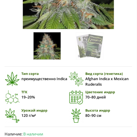
Тип сорта
Вид сорта (генетика)
преимущественно Indica
Afghan Indica x Mexican
Ruderalis
ТГК
Цветение индор
19–20%
70–80 дней
Урожай индор
Высота индор
120 г/м²
80–90 см
Наличие:
В наличии