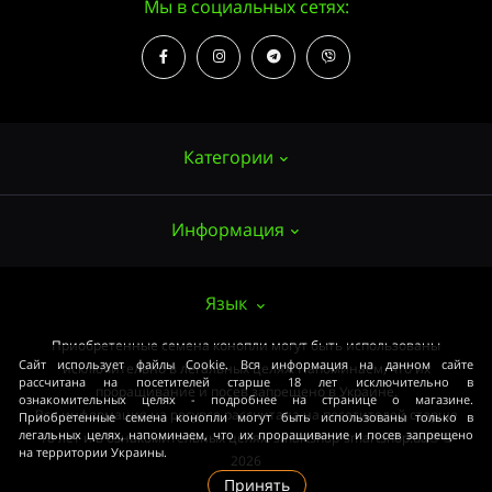
Мы в социальных сетях:
Категории
Информация
Семена конопли
Выращивание
О нас
Язык
Аксессуары
Публичный договор (ОФЕРТА)
Приобретенные семена конопли могут быть использованы
Мощные сорта
Сайт использует файлы Cookie. Вся информация на данном сайте
исключительно в легальных целях. Напоминаем, что их
Оплата и доставка
рассчитана на посетителей старше 18 лет исключительно в
Медицинские сорта
проращивание и посев запрещено в Украине.
ознакомительных целях - подробнее на странице о магазине.
Вся информация на ресурсе рассчитана на посетителей старше
Приобретенные семена конопли могут быть использованы только в
Условия соглашения
Начинающим
легальных целях, напоминаем, что их проращивание и посев запрещено
18 лет и в ознакомительных целях. smartshop-smartshop.ua® ©
на территории Украины.
Закон
2026
ОПТ
Принять