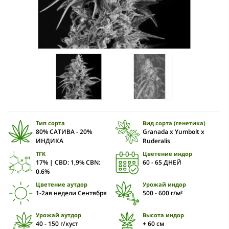
Тип сорта
Вид сорта (генетика)
80% САТИВА - 20%
Granada х Yumbolt x
ИНДИКА
Ruderalis
ТГК
Цветение индор
17% | CBD: 1,9% CBN:
60 - 65 ДНЕЙ
0.6%
Цветение аутдор
Урожай индор
1-2ая недели Сентября
500 - 600 г/м²
Урожай аутдор
Высота индор
40 - 150 г/куст
+ 60 см