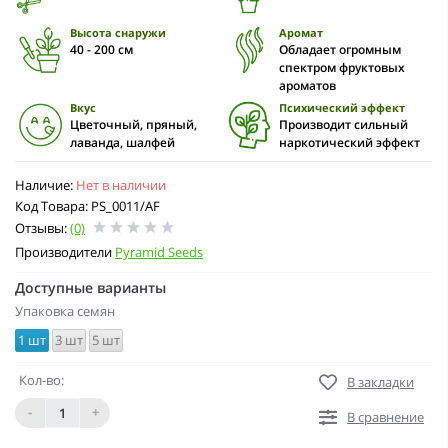
Высота снаружи
Аромат
40 - 200 см
Обладает огромным
спектром фруктовых
ароматов
Вкус
Психический эффект
Цветочный, пряный,
Производит сильный
лаванда, шалфей
наркотический эффект
Наличие:
Нет в наличии
Код Товара: PS_0011/AF
Отзывы:
(0)
Производители
Pyramid Seeds
Доступные варианты
Упаковка семян
1 шт
3 шт
5 шт
Кол-во:
В закладки
-
+
В сравнение