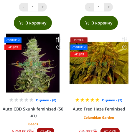
-
+
-
+
В корзину
В корзину
ЛУЧШИЙ
ОГОНЬ
АКЦИЯ
ЛУЧШИЙ
АКЦИЯ
Оценок - (0)
Оценок - (2)
Auto CBD Skunk feminised (50
Auto Fred Haze Feminised
шт)
Columbian Garden
iSeeds
6 250.00 грн.
234.00 грн.
от -4%
от -17%