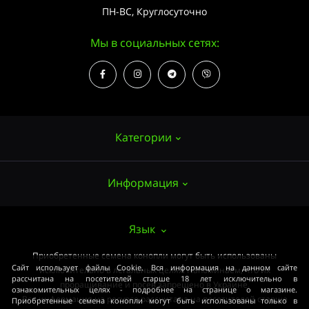
ПН-ВС, Круглосуточно
Мы в социальных сетях:
Категории
Информация
Семена конопли
Выращивание
О нас
Язык
Аксессуары
Публичный договор (ОФЕРТА)
Приобретенные семена конопли могут быть использованы
Мощные сорта
Сайт использует файлы Cookie. Вся информация на данном сайте
исключительно в легальных целях. Напоминаем, что их
Оплата и доставка
рассчитана на посетителей старше 18 лет исключительно в
Медицинские сорта
проращивание и посев запрещено в Украине.
ознакомительных целях - подробнее на странице о магазине.
Вся информация на ресурсе рассчитана на посетителей старше
Приобретенные семена конопли могут быть использованы только в
Условия соглашения
Начинающим