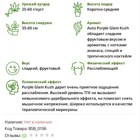
Урожай аутдор
Высота индор
25-60 г/куст
Коротко-средняя
Высота снаружи
Аромат
35-60 cм
Auto Purple Glam Kush
обладает сладким
фруктовым вкусом и
ароматом, с нотками
ананаса, специй и
тропического коктейля
Вкус
Физический эффект
сладкий, фруктовый
Расслабляющий
Психический эффект
Purple Glam Kush дарит очень приятное ощущение
расслабления. Высокий уровень ТГК не вызывает
невыносимого церебрального эффекта, но помогает снять
мышечное напряжение. Широко используется в качестве
терапевтической марихуаны
Наличие:
Нет в наличии
Код Товара: BSB_0106
Отзывы:
(0)