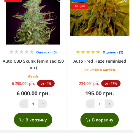
АКЦИЯ
Оценок - (0)
Оценок - (2)
Auto CBD Skunk feminised (50
Auto Fred Haze Feminised
шт)
Columbian Garden
iSeeds
6 250.00 грн.
234.00 грн.
от -4%
от -17%
6 000.00 грн.
195.00 грн.
-
+
-
+
В корзину
В корзину