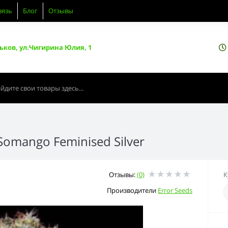
вязь
Блог
Отзывы
ьков, ул.Чигирина Юлия, 1
Somango Feminised Silver
Отзывы:
(0)
К
Производители
Error Seeds