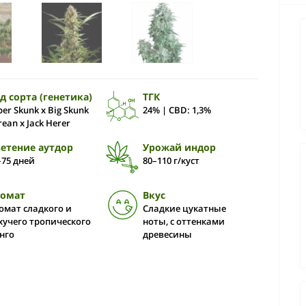
д сорта (генетика)
ТГК
per Skunk x Big Skunk
24% | CBD: 1,3%
rean x Jack Herer
етение аутдор
Урожай индор
–75 дней
80–110 г/куст
ромат
Вкус
омат сладкого и
Сладкие цукатные
хучего тропического
ноты, с оттенками
нго
древесины