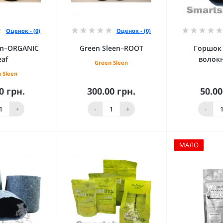
Оценок - (0)
Оценок - (0)
en–ORGANIC
Green Sleen–ROOT
Горшок 
eaf
волокн
Green Sleen
 Sleen
0 грн.
300.00 грн.
50.00
орзину
В корзину
В к
+
-
+
-
МАЛО