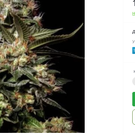
Н
Д
У