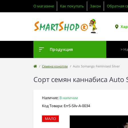
О магазине
Как покупать
Закон
Обратная с
Хар
Продукция
Семена конопли
Auto Somango Feminised Silver
Сорт семян каннабиса Auto 
Наличие:
В наличии
Код Товара: ErrS-Silv-A-0034
МАЛО