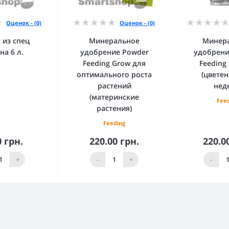
Оценок - (0)
Оценок - (0)
 из спец
Минеральное
Минер
на 6 л.
удобрение Powder
удобрени
Feeding Grow для
Feeding
оптимального роста
(цветен
растений
нед
(материнские
Fee
растения)
Feeding
0 грн.
220.00 грн.
220.0
орзину
В корзину
В к
+
-
+
-