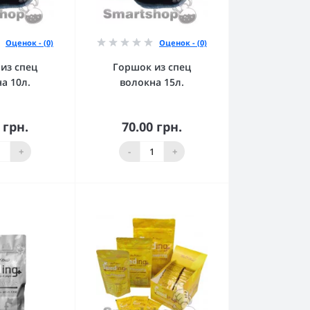
Оценок - (0)
Оценок - (0)
из спец
Горшок из спец
а 10л.
волокна 15л.
 грн.
70.00 грн.
орзину
В корзину
+
-
+