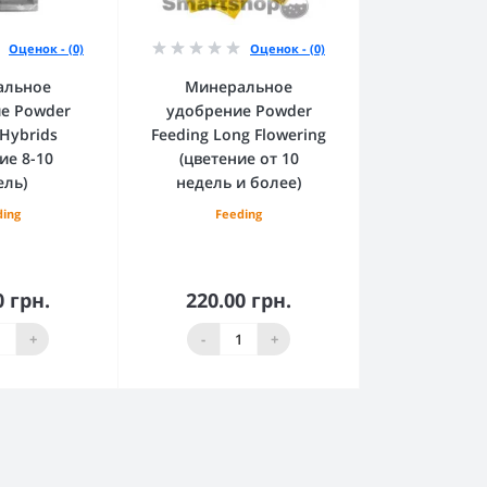
Оценок - (0)
Оценок - (0)
альное
Минеральное
е Powder
удобрение Powder
 Hybrids
Feeding Long Flowering
ие 8-10
(цветение от 10
ель)
недель и более)
ding
Feeding
0 грн.
220.00 грн.
орзину
В корзину
+
-
+