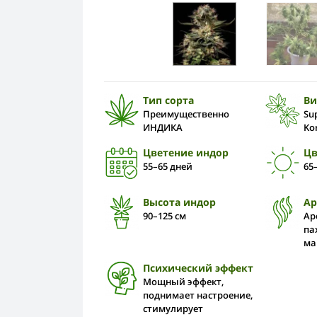
Тип сорта
Ви
Преимущественно
Su
ИНДИКА
Ko
Цветение индор
Цв
55–65 дней
65
Высота индор
А
90–125 см
Ар
па
ма
Психический эффект
Мощный эффект,
поднимает настроение,
стимулирует