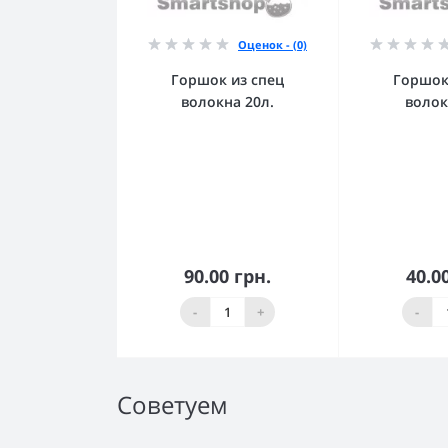
Оценок - (0)
Горшок из спец
Горшок
волокна 20л.
волок
90.00 грн.
40.0
В корзину
В к
-
+
-
Советуем