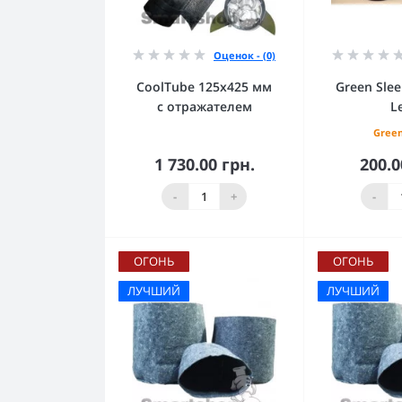
Оценок - (0)
CoolTube 125х425 мм
Green Sle
с отражателем
L
Green
1 730.00 грн.
200.0
В корзину
В к
-
+
-
ОГОНЬ
ОГОНЬ
ЛУЧШИЙ
ЛУЧШИЙ