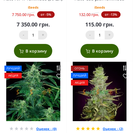
iSeeds
iSeeds
7 750.00 грн.
132.00 грн.
от -5%
от -13%
7 350.00 грн.
115.00 грн.
-
+
-
+
В корзину
В корзину
ЛУЧШИЙ
ОГОНЬ
АКЦИЯ
ЛУЧШИЙ
АКЦИЯ
Оценок - (0)
Оценок - (2)