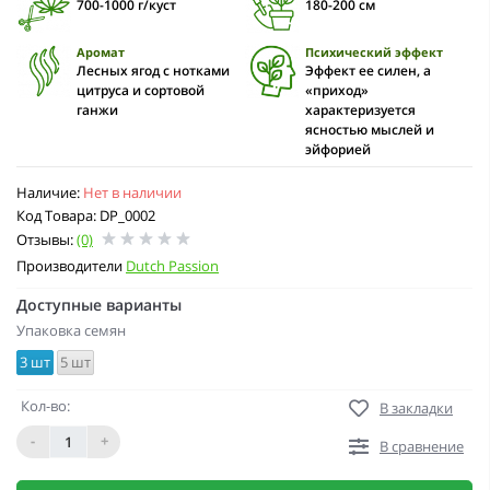
700-1000 г/куст
180-200 см
Аромат
Психический эффект
Лесных ягод с нотками
Эффект ее силен, а
цитруса и сортовой
«приход»
ганжи
характеризуется
ясностью мыслей и
эйфорией
Наличие:
Нет в наличии
Код Товара: DP_0002
Отзывы:
(0)
Производители
Dutch Passion
Доступные варианты
Упаковка семян
3 шт
5 шт
Кол-во:
В закладки
-
+
В сравнение