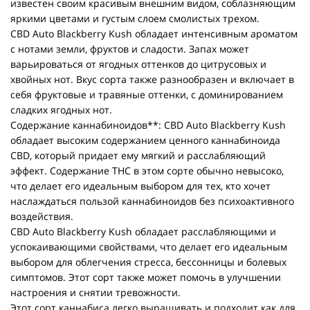
известен своим красивым внешним видом, соблазняющим
яркими цветами и густым слоем смолистых трехом.
CBD Auto Blackberry Kush обладает интенсивным ароматом
с нотами земли, фруктов и сладости. Запах может
варьироваться от ягодных оттенков до цитрусовых и
хвойных нот. Вкус сорта также разнообразен и включает в
себя фруктовые и травяные оттенки, с доминированием
сладких ягодных нот.
Содержание каннабиноидов**: CBD Auto Blackberry Kush
обладает высоким содержанием ценного каннабиноида
CBD, который придает ему мягкий и расслабляющий
эффект. Содержание THC в этом сорте обычно невысоко,
что делает его идеальным выбором для тех, кто хочет
наслаждаться пользой каннабиноидов без психоактивного
воздействия.
CBD Auto Blackberry Kush обладает расслабляющими и
успокаивающими свойствами, что делает его идеальным
выбором для облегчения стресса, бессонницы и болевых
симптомов. Этот сорт также может помочь в улучшении
настроения и снятии тревожности.
Этот сорт каннабиса легко выращивать и подходит как для