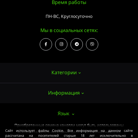
Время работы
ПН-ВС, Круглосуточно
Мы в социальных сетях:
Категории
Информация
Семена конопли
Выращивание
О нас
Язык
Аксессуары
Публичный договор (ОФЕРТА)
Приобретенные семена конопли могут быть использованы
Мощные сорта
Сайт использует файлы Cookie. Вся информация на данном сайте
исключительно в легальных целях. Напоминаем, что их
Оплата и доставка
рассчитана на посетителей старше 18 лет исключительно в
Медицинские сорта