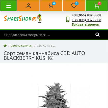
0
0
0
+38(066) 937 8808
+38(098) 937 8808
Заказать звонок
Семена конопли
CBD AUTO BLACKBERRY KUSH®
Сорт семян каннабиса CBD AUTO
BLACKBERRY KUSH®