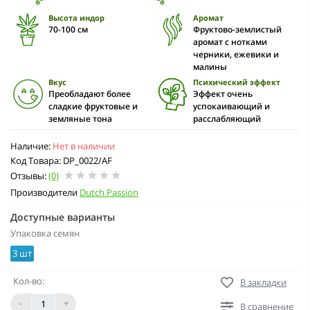
Высота индор
Аромат
70-100 cм
Фруктово-землистый
аромат с нотками
черники, ежевики и
малины
Вкус
Психический эффект
Преобладают более
Эффект очень
сладкие фруктовые и
успокаивающий и
земляные тона
расслабляющий
Наличие:
Нет в наличии
Код Товара: DP_0022/AF
Отзывы:
(0)
Производители
Dutch Passion
Доступные варианты
Упаковка семян
3 шт
Кол-во:
В закладки
-
+
В сравнение