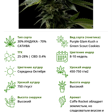
Тип сорта
Вид сорта (генетика)
30% ИНДИКА - 70%
Purple Glam Kush x
САТИВА
Green Scout Cookies
ТГК
Цветение индор
25-28% | CBD: 0.4%
8-10 недель
Цветение аутдор
Урожай индор
Середина Октября
450-750 г/м2
Урожай аутдор
Высота индор
750 г/куст
Высокий
Высота снаружи
Аромат
Высокий
Coffe Rocket обладает
землистым, но
сладковатым вкусом и