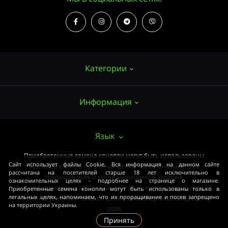
Категории
Информация
Семена конопли
Выращивание
О нас
Язык
Аксессуары
Публичный договор (ОФЕРТА)
Приобретенные семена конопли могут быть использованы
Мощные сорта
Сайт использует файлы Cookie. Вся информация на данном сайте
исключительно в легальных целях. Напоминаем, что их
Оплата и доставка
рассчитана на посетителей старше 18 лет исключительно в
Медицинские сорта
проращивание и посев запрещено в Украине.
ознакомительных целях - подробнее на странице о магазине.
Вся информация на ресурсе рассчитана на посетителей старше
Приобретенные семена конопли могут быть использованы только в
Условия соглашения
Начинающим
легальных целях, напоминаем, что их проращивание и посев запрещено
18 лет и в ознакомительных целях. smartshop-smartshop.ua® ©
на территории Украины.
Закон
2026
ОПТ
Принять
Связаться с нами