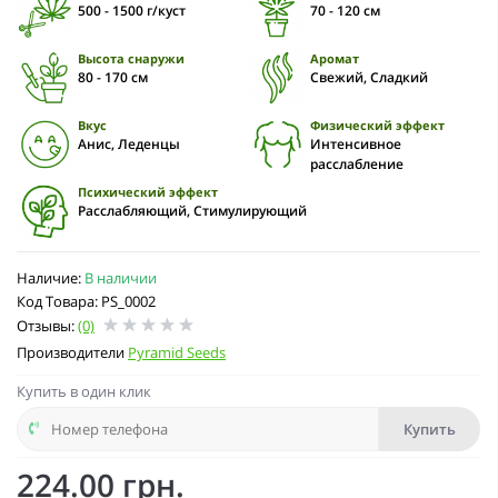
500 - 1500 г/куст
70 - 120 см
Высота снаружи
Аромат
80 - 170 см
Свежий, Сладкий
Вкус
Физический эффект
Анис, Леденцы
Интенсивное
расслабление
Психический эффект
Расслабляющий, Стимулирующий
Наличие:
В наличии
Код Товара: PS_0002
Отзывы:
(0)
Производители
Pyramid Seeds
Купить в один клик
Купить
224.00 грн.