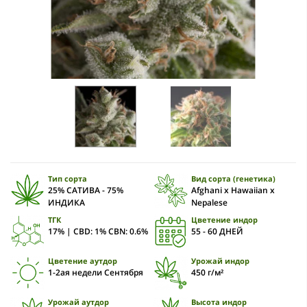
Тип сорта
Вид сорта (генетика)
25% САТИВА - 75%
Afghani x Hawaiian x
ИНДИКА
Nepalese
ТГК
Цветение индор
17% | CBD: 1% CBN: 0.6%
55 - 60 ДНЕЙ
Цветение аутдор
Урожай индор
1-2ая недели Сентября
450 г/м²
Урожай аутдор
Высота индор