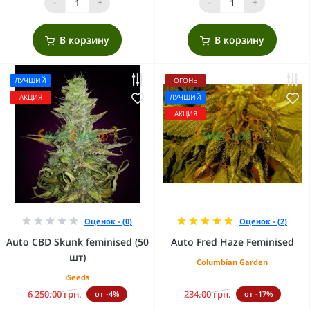
-
+
-
+
В корзину
В корзину
ЛУЧШИЙ
ОГОНЬ
АКЦИЯ
ЛУЧШИЙ
АКЦИЯ
Оценок - (0)
Оценок - (2)
Auto CBD Skunk feminised (50
Auto Fred Haze Feminised
шт)
Columbian Garden
iSeeds
6 250.00 грн.
234.00 грн.
от -4%
от -17%