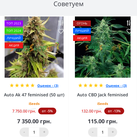
Советуем
ТОП 2023
ОГОНЬ
ТОП 2024
ЛУЧШИЙ
ЛУЧШИЙ
АКЦИЯ
АКЦИЯ
Оценок - (3)
Оценок - (3)
Auto Ak 47 feminised (50 шт)
Auto CBD Jack feminised
iSeeds
iSeeds
7 750.00 грн.
132.00 грн.
от -5%
от -13%
7 350.00 грн.
115.00 грн.
-
+
-
+