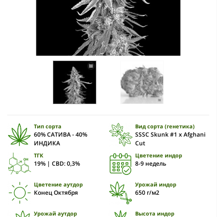
Тип сорта
Вид сорта (генетика)
60% САТИВА - 40%
SSSC Skunk #1 x Afghani
ИНДИКА
Cut
ТГК
Цветение индор
19% | CBD: 0,3%
8-9 недель
Цветение аутдор
Урожай индор
Конец Октября
650 г/м2
Урожай аутдор
Высота индор