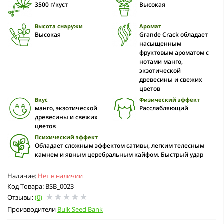
3500 г/куст
Высокая
Высота снаружи
Аромат
Высокая
Grande Crack обладает
насыщенным
фруктовым ароматом с
нотами манго,
экзотической
древесины и свежих
цветов
Вкус
Физический эффект
манго, экзотической
Расслабляющий
древесины и свежих
цветов
Психический эффект
Обладает сложным эффектом сативы, легким телесным
камнем и явным церебральным кайфом. Быстрый удар
Наличие:
Нет в наличии
Код Товара: BSB_0023
Отзывы:
(0)
Производители
Bulk Seed Bank