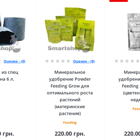
Оценок - (0)
Оценок - (0)
 из спец
Минеральное
Минер
на 6 л.
удобрение Powder
удобрени
Feeding Grow для
Feeding
оптимального роста
(цветен
растений
нед
(материнские
Fee
растения)
Feeding
0 грн.
220.00 грн.
220.0