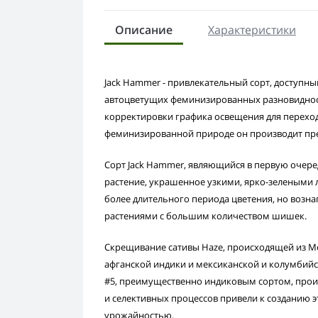
Описание
Характеристики
Jack Hammer - привлекательный сорт, доступны
автоцветущих феминизированных разновидност
корректировки графика освещения для перехода
феминизированной природе он производит пр
Сорт Jack Hammer, являющийся в первую очеред
растение, украшенное узкими, ярко-зелеными 
более длительного периода цветения, но воз
растениями с большим количеством шишек.
Скрещивание сативы Haze, происходящей из Мек
афганской индики и мексиканской и колумбийск
#5, преимущественно индиковым сортом, прои
и селективных процессов привели к созданию э
урожайностью.