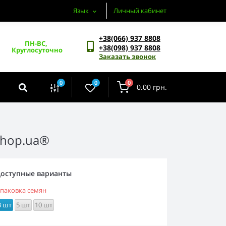
Язык
Личный кабинет
+38(066) 937 8808
ПН-ВС, 
+38(098) 937 8808
Круглосуточно
Заказать звонок
0
0
0
0.00 грн.
shop.ua®
оступные варианты
паковка семян
3 шт
5 шт
10 шт