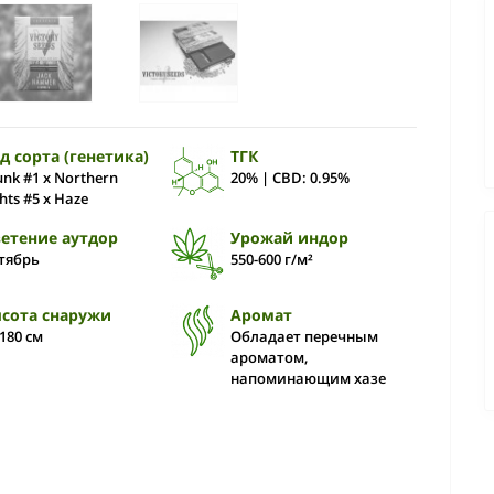
д сорта (генетика)
ТГК
unk #1 x Northern
20% | CBD: 0.95%
ghts #5 x Haze
етение аутдор
Урожай индор
тябрь
550-600 г/м²
сота снаружи
Аромат
-180 см
Обладает перечным
ароматом,
напоминающим хазе