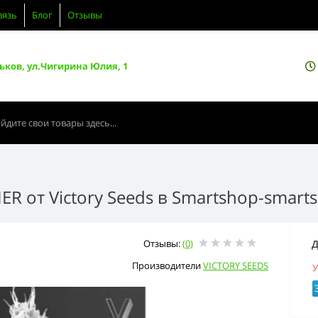
вязь
Блог
Отзывы
ьков, ул.Чигирина Юлия, 1
 от Victory Seeds в Smartshop-smart
Отзывы:
(0)
Д
Производители
VICTORY SEEDS
У