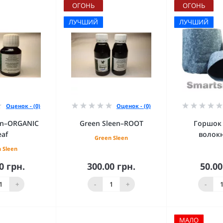
ОГОНЬ
ОГОНЬ
ЛУЧШИЙ
ЛУЧШИЙ
Оценок - (0)
Оценок - (0)
en–ORGANIC
Green Sleen–ROOT
Горшок 
eaf
волокн
Green Sleen
 Sleen
0 грн.
300.00 грн.
50.00
орзину
В корзину
В к
+
-
+
-
МАЛО