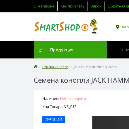
О магазине
Как покупать
Закон
Обратная с
Хар
Продукция
Семена конопли
JACK HAMMER- Victory Seeds
Семена конопли JACK HAMMER
Наличие:
Нет в наличии
Код Товара: VS_012
ЛУЧШИЙ