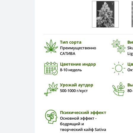
Тип сорта
Ви
Преимущественно
Sk
САТИВА
Li
Цветение индор
Цв
8-10 недель
Ок
Урожай аутдор
Вы
500-1000 г/куст
80
Психический эффект
Основной эффект -
бодрящий и
творческий кайф Sativa