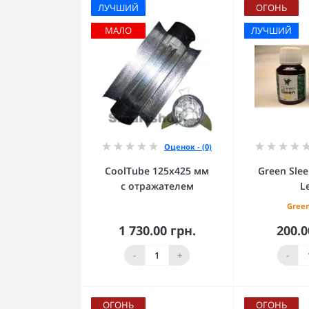
ЛУЧШИЙ
ОГОНЬ
МАЛО
ЛУЧШИЙ
Оценок - (0)
CoolTube 125х425 мм
Green Sle
с отражателем
L
Green
1 730.00 грн.
200.0
В корзину
В к
-
+
-
ОГОНЬ
ОГОНЬ