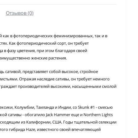
Отзывов (0)
й как в фотопериодических феминизированных, так и в
ях. Как фотопериодический сорт, он требует
 в фазу цветения, при этом благодаря своей
еимущественно женские растения.
ь сативой, представляет собой высокое, стройное
листьями. Отражая наследие сативы, он требует немного
награждает производителей высокими, насыщенными смолой
сики, Колумбии, Таиланда и Индии, со Skunk #1 - смесью
ой сативы - обогатило Jack Hammer еще и Northern Lights
сходящим из Калифорнии, США. Годы тщательной селекции
того гибрида Haze, известного своей впечатляющей