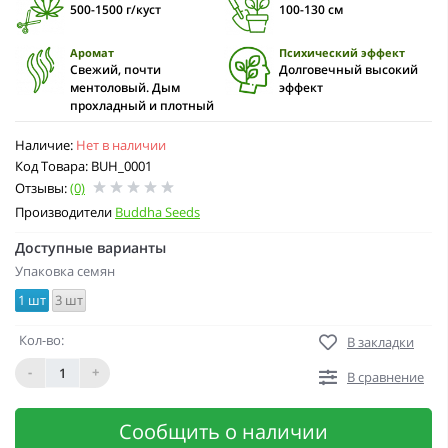
500-1500 г/куст
100-130 cм
Аромат
Психический эффект
Свежий, почти
Долговечный высокий
ментоловый. Дым
эффект
прохладный и плотный
Наличие:
Нет в наличии
Код Товара: BUH_0001
Отзывы:
(0)
Производители
Buddha Seeds
Доступные варианты
Упаковка семян
1 шт
3 шт
Кол-во:
В закладки
-
+
В сравнение
Сообщить о наличии