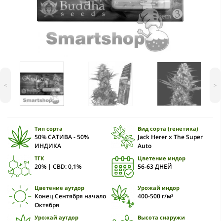
<
>
Тип сорта
Вид сорта (генетика)
50% САТИВА - 50%
Jack Herer x The Super
ИНДИКА
Auto
ТГК
Цветение индор
20% | CBD: 0,1%
56-63 ДНЕЙ
Цветение аутдор
Урожай индор
Конец Сентября начало
400-500 г/м²
Октября
Урожай аутдор
Высота снаружи