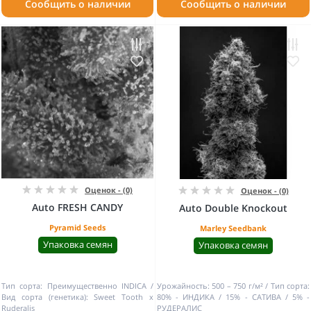
Сообщить о наличии
Сообщить о наличии
Оценок - (0)
Оценок - (0)
Auto FRESH CANDY
Auto Double Knockout
Pyramid Seeds
Marley Seedbank
Упаковка семян
Упаковка семян
Тип сорта:
Преимущественно INDICA
Урожайность:
500 – 750 г/м²
Тип сорта:
Вид сорта (генетика):
Sweet Tooth x
80% - ИНДИКА / 15% - САТИВА / 5% -
Ruderalis
РУДЕРАЛИС