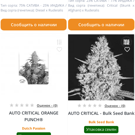
Тип сорта:
23% САТИВА - 77% ИНДИКА
Тип сорта:
75% САТИВА - 25% ИНДИКА
Вид сорта (генетика):
Critical (Skunk x
Вид сорта (генетика):
Diesel x Ruderalis
Afghani) x Ruderalis
Сообщить о наличии
Сообщить о наличии
Оценок - (0)
Оценок - (0)
AUTO CRITICAL ORANGE
AUTO CRITICAL - Bulk Seed Bank
PUNCH®
Bulk Seed Bank
Dutch Passion
Упаковка семян