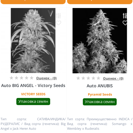
Оценок - (0)
Оценок - (0)
Auto BIG ANGEL - Victory Seeds
Auto ANUBIS
VICTORY SEEDS
Pyramid Seeds
Упаковка семян
Упаковка семян
Тип сорта:
САТИВА/ИНДИКА/
Тип сорта:
Преимущественно INDICA
РУДЕРАЛИС
Вид сорта (генетика):
Big
Вид сорта (генетика):
Somango x
Angel x Jack Herer Auto
Wembley x Ruderalis