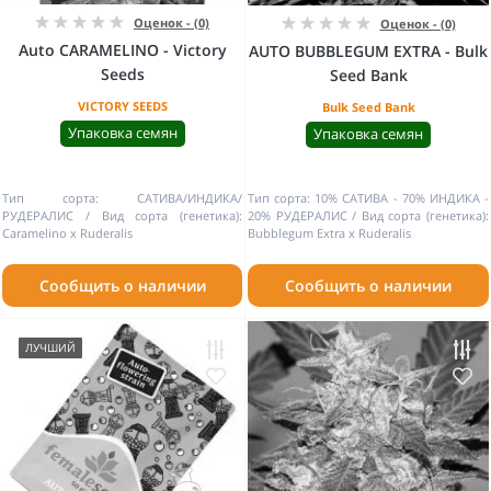
Оценок - (0)
Оценок - (0)
Auto CARAMELINO - Victory
AUTO BUBBLEGUM EXTRA - Bulk
Seeds
Seed Bank
VICTORY SEEDS
Bulk Seed Bank
Упаковка семян
Упаковка семян
Тип сорта:
САТИВА/ИНДИКА/
Тип сорта:
10% САТИВА - 70% ИНДИКА -
РУДЕРАЛИС
Вид сорта (генетика):
20% РУДЕРАЛИС
Вид сорта (генетика):
Caramelino x Ruderalis
Bubblegum Extra x Ruderalis
Сообщить о наличии
Сообщить о наличии
ЛУЧШИЙ