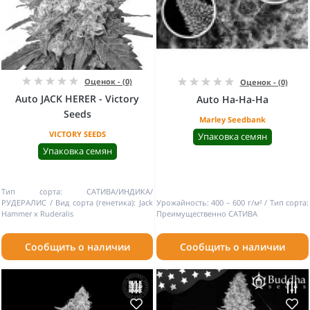
Оценок - (0)
Оценок - (0)
Auto JACK HERER - Victory
Auto Ha-Ha-Ha
Seeds
Marley Seedbank
VICTORY SEEDS
Упаковка семян
Упаковка семян
Тип сорта:
САТИВА/ИНДИКА/
РУДЕРАЛИС
Вид сорта (генетика):
Jack
Урожайность:
400 – 600 г/м²
Тип сорта:
Hammer x Ruderalis
Преимущественно САТИВА
Сообщить о наличии
Сообщить о наличии