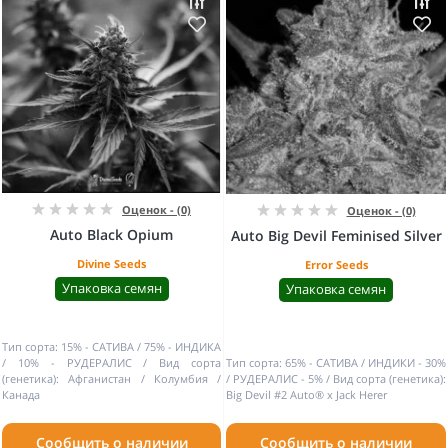
Оценок - (0)
Оценок - (0)
Auto Black Opium
Auto Big Devil Feminised Silver
Divine Seeds
Error Seeds
Упаковка семян
Упаковка семян
Тип сорта:
15% - САТИВА / 75% - ИНДИКА
/ 10% - РУДЕРАЛИС
Вид сорта
Тип сорта:
65% - САТИВА / ИНДИКИ - 30%
(генетика):
Афганистан / Колумбия /
/ РУДЕРАЛИС - 5%
Вид сорта (генетика):
Канада
Big Devil #2 Auto® x Jack Herer
Сообщить о наличии
Сообщить о наличии