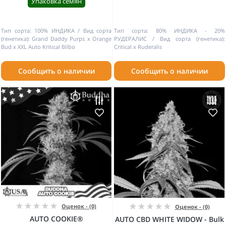
Упаковка семян
Тип сорта:
100% ИНДИКА
Вид сорта
Тип сорта:
80% ИНДИКА - 20%
(генетика):
Grand Daddy Purps x Orange
РУДЕРАЛИС
Вид сорта (генетика):
Bud x XXL Auto Kritical Bilbo
Critical x Ruderalis
Сообщить о наличии
Сообщить о наличии
Оценок - (0)
Оценок - (0)
AUTO COOKIE®
AUTO CBD WHITE WIDOW - Bulk