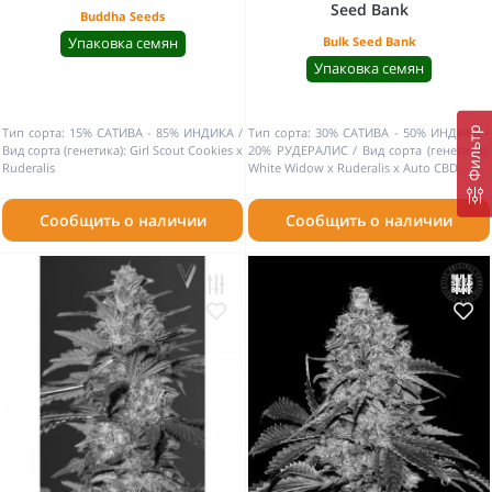
Seed Bank
Buddha Seeds
Упаковка семян
Bulk Seed Bank
Упаковка семян
Фильтр
Тип сорта:
15% САТИВА - 85% ИНДИКА
Тип сорта:
30% САТИВА - 50% ИНДИКА -
Вид сорта (генетика):
Girl Scout Cookies x
20% РУДЕРАЛИС
Вид сорта (генетика):
Ruderalis
White Widow x Ruderalis x Auto CBD
Сообщить о наличии
Сообщить о наличии