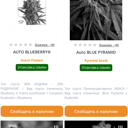
Оценок - (0)
Оценок - (0)
AUTO BLUEBERRY®
Auto BLUE PYRAMID
Dutch Passion
Pyramid Seeds
Упаковка семян
Упаковка семян
Тип сорта:
80% ИНДИКА - 20%
РУДЕРАЛИС
Вид сорта (генетика):
Тип сорта:
Преимущественно INDICA
Blueberry X Indica autoflower / Canadian
Вид сорта (генетика):
Blue Pyramid x
Ruderalis х Blueberry
Ruderalis
Сообщить о наличии
Сообщить о наличии