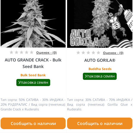
Оценок - (0)
Оценок - (0)
AUTO GRANDE CRACK - Bulk
AUTO GORILA®
Seed Bank
Buddha Seeds
Bulk Seed Bank
Упаковка семян
Упаковка семян
Тип сорта:
50% САТИВА - 30% ИНДИКА -
Тип сорта:
30% САТИВА - 70% ИНДИКА
20% РУДЕРАЛИС
Вид сорта (генетика):
Вид сорта (генетика):
Gorilla Glue x
Grande Crack x Ruderalis
Ruderalis
Сообщить о наличии
Сообщить о наличии