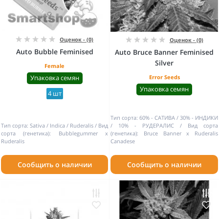
Оценок - (0)
Оценок - (0)
Auto Bubble Feminised
Auto Bruce Banner Feminised
Silver
Female
Упаковка семян
Error Seeds
Упаковка семян
4 шт
Тип сорта:
60% - САТИВА / 30% - ИНДИКИ
Тип сорта:
Sativa / Indica / Ruderalis
Вид
/ 10% - РУДЕРАЛИС
Вид сорта
сорта (генетика):
Bubblegummer x
(генетика):
Bruce Banner x Ruderalis
Ruderalis
Canadese
Сообщить о наличии
Сообщить о наличии