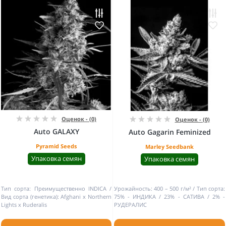
Оценок - (0)
Оценок - (0)
Auto GALAXY
Auto Gagarin Feminized
Pyramid Seeds
Marley Seedbank
Упаковка семян
Упаковка семян
Тип сорта:
Преимущественно INDICA
Урожайность:
400 – 500 г/м²
Тип сорта:
Вид сорта (генетика):
Afghani x Northern
75% - ИНДИКА / 23% - САТИВА / 2% -
Lights x Ruderalis
РУДЕРАЛИС