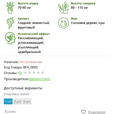
Высота индор
Высота снаружи
70-90 см
80 – 110 см
Аромат
Вкус
Гладкий, землистый,
Сосновое дерево, куш
фруктовый
Психический эффект
Расслабляющий,
успокаивающий,
усыпляющий,
церебральный
Наличие:
Нет в наличии
Код Товара: BFA_0005
Отзывы:
(0)
Производители
Barneys Farm
Доступные варианты
Упаковка семян
1 шт
3 шт
5 шт
Кол-во:
В закладки