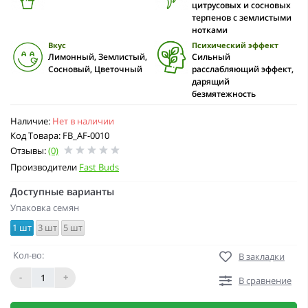
цитрусовых и сосновых
терпенов с землистыми
нотками
Вкус
Психический эффект
Лимонный, Землистый,
Сильный
Сосновый, Цветочный
расслабляющий эффект,
дарящий
безмятежность
Наличие:
Нет в наличии
Код Товара: FB_AF-0010
Отзывы:
(0)
Производители
Fast Buds
Доступные варианты
Упаковка семян
1 шт
3 шт
5 шт
Кол-во:
В закладки
-
+
В сравнение