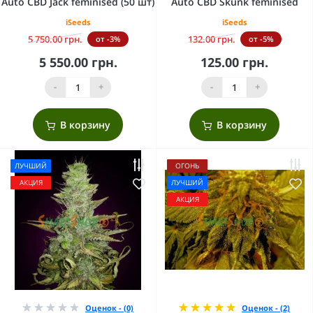
Auto CBD Jack feminised (50 шт)
Auto CBD Skunk feminised
iSeeds
iSeeds
5 750.00 грн.
132.00 грн.
от -3%
от -5%
5 550.00 грн.
125.00 грн.
-
+
-
+
В корзину
В корзину
ЛУЧШИЙ
ОГОНЬ
АКЦИЯ
ЛУЧШИЙ
АКЦИЯ
Оценок - (0)
Оценок - (2)