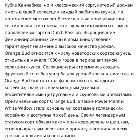
Кубка Каннабиса, но и классический сорт, который должен
иметь в своей коллекции каждый любитель скунса. На
протяжении многих лет бесчисленные производители
тестировали эти семена, что сделало их одним из самых
продаваемых сортов Dutch Passion. Выращивание
феминизированных семян в домашних условиях
гарантирует неизменно высокое качество урожая.
Orange Bud относится к числу новаторских сортов скунса,
открытых в начале 1980-х годов в период активной
селекции скунса. Селекционеры стремились создать
фруктовый сорт без ущерба для урожайности и качества, и
Orange Bud быстро стал фаворитом в голландских
кофейнях, славясь своим мощным дымом и
восхитительными цитрусовыми и скунсовыми ароматами.
Оригинальный сорт Orange Bud, а также Power Plant и
White Widow стали основными сортами в голландских
кофейнях и доступны по сей день. Своим легендарным
статусом сорт обязан ярким оранжево-зеленым шишкам,
огненно-красным волоскам и аромату, напоминающему
спелые апельсины и нектарины.