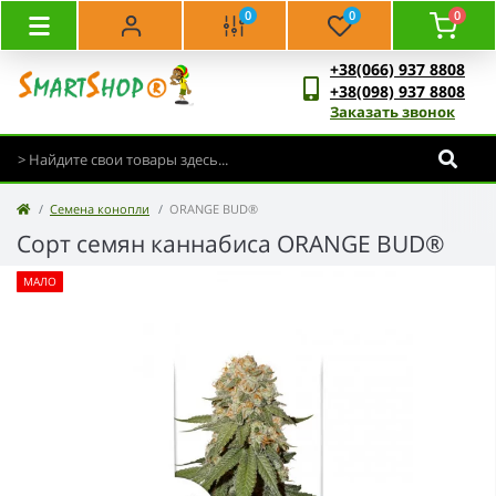
0
0
0
+38(066) 937 8808
+38(098) 937 8808
Заказать звонок
Семена конопли
ORANGE BUD®
Сорт семян каннабиса ORANGE BUD®
МАЛО