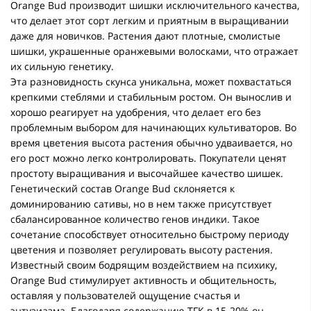
Orange Bud производит шишки исключительного качества,
что делает этот сорт легким и приятным в выращивании
даже для новичков. Растения дают плотные, смолистые
шишки, украшенные оранжевыми волосками, что отражает
их сильную генетику.
Эта разновидность скунса уникальна, может похвастаться
крепкими стеблями и стабильным ростом. Он вынослив и
хорошо реагирует на удобрения, что делает его без
проблемным выбором для начинающих культиваторов. Во
время цветения высота растения обычно удваивается, но
его рост можно легко контролировать. Покупатели ценят
простоту выращивания и высочайшее качество шишек.
Генетический состав Orange Bud склоняется к
доминированию сативы, но в нем также присутствует
сбалансированное количество генов индики. Такое
сочетание способствует относительно быстрому периоду
цветения и позволяет регулировать высоту растения.
Известный своим бодрящим воздействием на психику,
Orange Bud стимулирует активность и общительность,
оставляя у пользователей ощущение счастья и
энтузиазма. Благодаря содержанию ТГК в 15-20% он