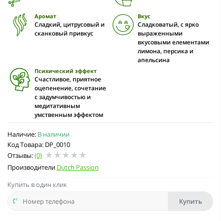
Аромат
Вкус
Сладкий, цитрусовый и
Сладковатый, с ярко
сканковый привкус
выраженными
вкусовыми елементами
лимона, персика и
апельсина
Психический эффект
Счастливое, приятное
оцепенение, сочетание
с задумчивостью и
медитативным
умственным эффектом
Наличие:
В наличии
Код Товара: DP_0010
Отзывы:
(0)
Производители
Dutch Passion
Купить в один клик
Купить