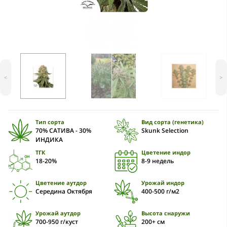
<
>
Тип сорта
Вид сорта (генетика)
70% САТИВА - 30%
Skunk Selection
ИНДИКА
ТГК
Цветение индор
18-20%
8-9 недель
Цветение аутдор
Урожай индор
Середина Октября
400-500 г/м2
Урожай аутдор
Высота снаружи
700-950 г/куст
200+ см