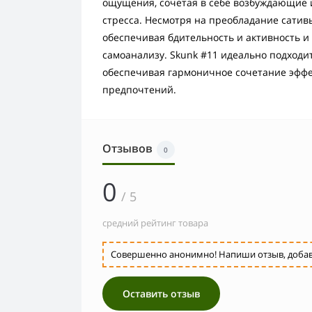
ощущения, сочетая в себе возбуждающие 
стресса. Несмотря на преобладание сативы
обеспечивая бдительность и активность и
самоанализу. Skunk #11 идеально подходи
обеспечивая гармоничное сочетание эффе
предпочтений.
Отзывов
0
0
/ 5
средний рейтинг товара
Совершенно анонимно! Напиши отзыв, добавь 
Оставить отзыв