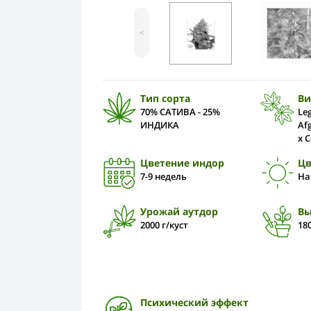
<
Тип сорта
Ви
70% САТИВА - 25%
Le
ИНДИКА
Af
х 
Цветение индор
Цв
7-9 недель
На
Урожай аутдор
Вы
2000 г/куст
18
Психический эффект