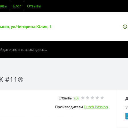
вязь
Блог
Отзывы
ьков, ул.Чигирина Юлия, 1
NK #11®
Отзывы:
(0)
Д
Производители
Dutch Passion
У