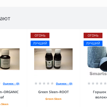
пают
ОГОНЬ
ОГОНЬ
ЛУЧШИЙ
ЛУЧШИЙ
Оценок - (0)
Оценок - (0)
en–ORGANIC
Green Sleen–ROOT
Горшок 
eaf
волокн
Green Sleen
 Sleen