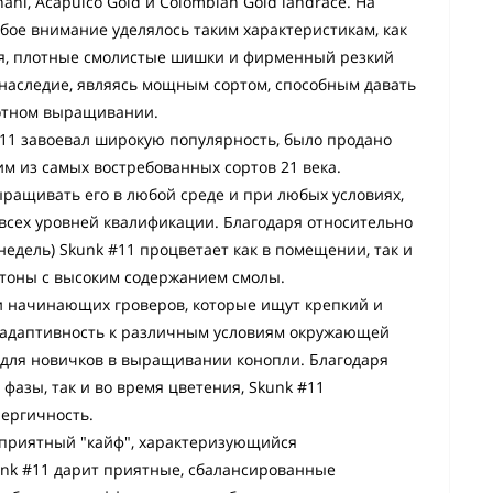
ni, Acapulco Gold и Colombian Gold landrace. На
бое внимание уделялось таким характеристикам, как
ия, плотные смолистые шишки и фирменный резкий
о наследие, являясь мощным сортом, способным давать
отном выращивании.
#11 завоевал широкую популярность, было продано
им из самых востребованных сортов 21 века.
ыращивать его в любой среде и при любых условиях,
 всех уровней квалификации. Благодаря относительно
недель) Skunk #11 процветает как в помещении, так и
утоны с высоким содержанием смолы.
 и начинающих гроверов, которые ищут крепкий и
 адаптивность к различным условиям окружающей
 для новичков в выращивании конопли. Благодаря
 фазы, так и во время цветения, Skunk #11
нергичность.
 приятный "кайф", характеризующийся
unk #11 дарит приятные, сбалансированные