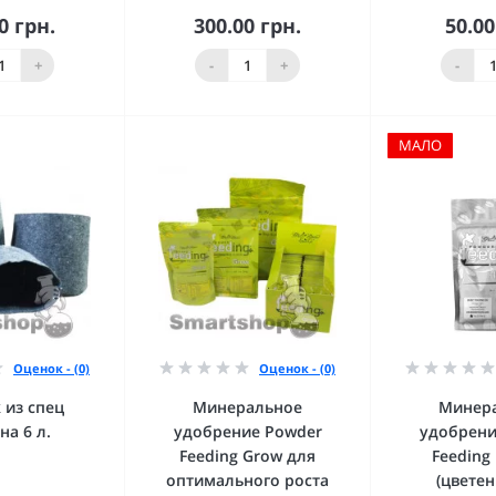
0 грн.
300.00 грн.
50.00
орзину
В корзину
В к
+
-
+
-
МАЛО
Оценок - (0)
Оценок - (0)
 из спец
Минеральное
Минер
на 6 л.
удобрение Powder
удобрени
Feeding Grow для
Feeding
оптимального роста
(цветен