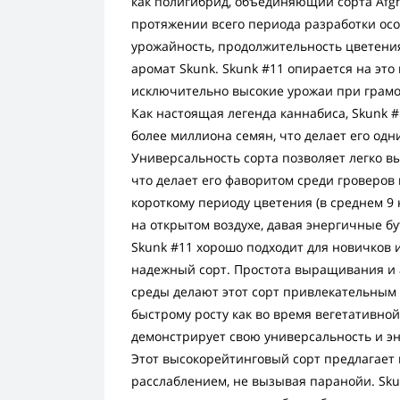
как полигибрид, объединяющий сорта Afgha
протяжении всего периода разработки осо
урожайность, продолжительность цветен
аромат Skunk. Skunk #11 опирается на эт
исключительно высокие урожаи при грам
Как настоящая легенда каннабиса, Skunk 
более миллиона семян, что делает его одн
Универсальность сорта позволяет легко в
что делает его фаворитом среди гроверов
короткому периоду цветения (в среднем 9 
на открытом воздухе, давая энергичные б
Skunk #11 хорошо подходит для новичков
надежный сорт. Простота выращивания и
среды делают этот сорт привлекательным
быстрому росту как во время вегетативной
демонстрирует свою универсальность и э
Этот высокорейтинговый сорт предлагает
расслаблением, не вызывая паранойи. Sk