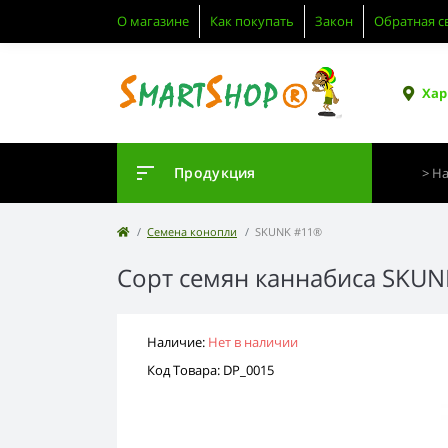
О магазине
Как покупать
Закон
Обратная с
Хар
Продукция
Семена конопли
SKUNK #11®
Сорт семян каннабиса SKU
Наличие:
Нет в наличии
Код Товара: DP_0015