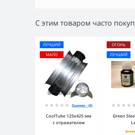
С этим товаром часто поку
ЛУЧШИЙ
ОГОНЬ
МАЛО
ЛУЧШИЙ
Оценок - (0)
CoolTube 125х425 мм
Green Sle
с отражателем
L
Green