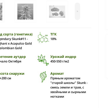
>
д сорта (генетика)
ТГК
gendary Skunk#11 -
18%
ghani х Acapulco Gold
Colombian Gold
етение аутдор
Урожай индор
чало Октября
450-550 г/м2
сота снаружи
Аромат
0-200 см
Пряным ароматом
"старой школы" Skunk -
смесь земли и трав, с
хвойными и сырными
нотками