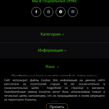
Мы в социальных сетях:
Категории
Информация
Семена конопли
Выращивание
О нас
Язык
Аксессуары
Публичный договор (ОФЕРТА)
Приобретенные семена конопли могут быть использованы
Мощные сорта
Сайт использует файлы Cookie. Вся информация на данном сайте
исключительно в легальных целях. Напоминаем, что их
Оплата и доставка
рассчитана на посетителей старше 18 лет исключительно в
Медицинские сорта
проращивание и посев запрещено в Украине.
ознакомительных целях - подробнее на странице о магазине.
Вся информация на ресурсе рассчитана на посетителей старше
Приобретенные семена конопли могут быть использованы только в
Условия соглашения
Начинающим
легальных целях, напоминаем, что их проращивание и посев запрещено
18 лет и в ознакомительных целях. smartshop-smartshop.ua® ©
на территории Украины.
Закон
2026
ОПТ
Принять