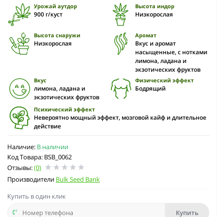
Урожай аутдор
Высота индор
900 г/куст
Низкорослая
Высота снаружи
Аромат
Низкорослая
Вкус и аромат
насыщенные, с нотками
лимона, ладана и
экзотических фруктов
Вкус
Физический эффект
лимона, ладана и
Бодрящий
экзотических фруктов
Психический эффект
Невероятно мощный эффект, мозговой кайф и длительное
действие
Наличие:
В наличии
Код Товара: BSB_0062
Отзывы:
(0)
Производители
Bulk Seed Bank
Купить в один клик
Купить