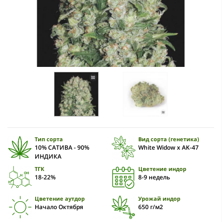
Тип сорта
Вид сорта (генетика)
10% САТИВА - 90%
White Widow x AK-47
ИНДИКА
ТГК
Цветение индор
18-22%
8-9 недель
Цветение аутдор
Урожай индор
Начало Октября
650 г/м2