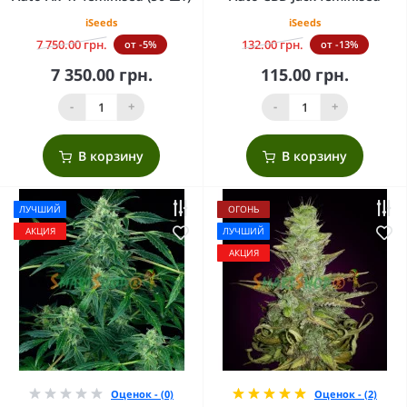
iSeeds
iSeeds
7 750.00 грн.
132.00 грн.
от -5%
от -13%
7 350.00 грн.
115.00 грн.
-
+
-
+
В корзину
В корзину
ЛУЧШИЙ
ОГОНЬ
АКЦИЯ
ЛУЧШИЙ
АКЦИЯ
Оценок - (0)
Оценок - (2)