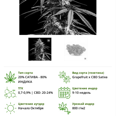
Тип сорта
Вид сорта (генетика)
20% САТИВА - 80%
Grapefruit x CBD Sativa
ИНДИКА
ТГК
Цветение индор
0,7-0,9% | CBD: 20-24%
9-10 недель
Цветение аутдор
Урожай индор
Начало Октября
800 г/м2