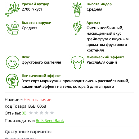
Урожай аутдор
Высота индор
2700 г/куст
Средняя
Высота снаружи
Аромат
Средняя
Очень необычный,
насыщенный вкус
грейпфрута с вкусным
ароматом фруктового
коктейля
Вкус
Физический эффект
фруктового коктейля
Расслабляющий
Психический эффект
Этот сорт марихуаны производит очень расслабляющий,
каменный эффект на тело, который длится долго
Наличие:
Нет в наличии
Код Товара: BSB_0068
Отзывы:
(0)
Производители
Bulk Seed Bank
Доступные варианты
Упаковка семян