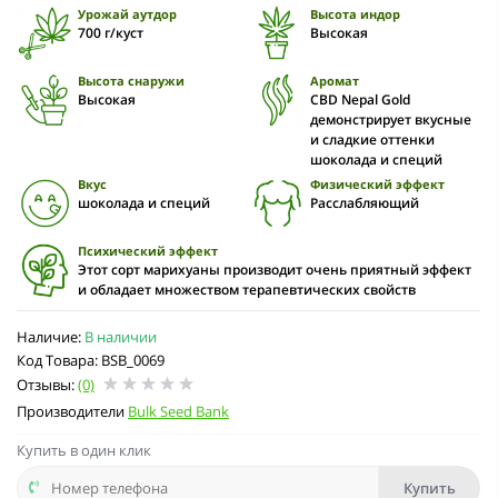
Урожай аутдор
Высота индор
700 г/куст
Высокая
Высота снаружи
Аромат
Высокая
CBD Nepal Gold
демонстрирует вкусные
и сладкие оттенки
шоколада и специй
Вкус
Физический эффект
шоколада и специй
Расслабляющий
Психический эффект
Этот сорт марихуаны производит очень приятный эффект
и обладает множеством терапевтических свойств
Наличие:
В наличии
Код Товара: BSB_0069
Отзывы:
(0)
Производители
Bulk Seed Bank
Купить в один клик
Купить