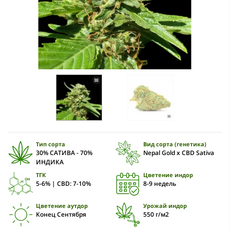
Тип сорта
Вид сорта (генетика)
30% САТИВА - 70%
Nepal Gold x CBD Sativa
ИНДИКА
ТГК
Цветение индор
5-6% | CBD: 7-10%
8-9 недель
Цветение аутдор
Урожай индор
Конец Сентября
550 г/м2