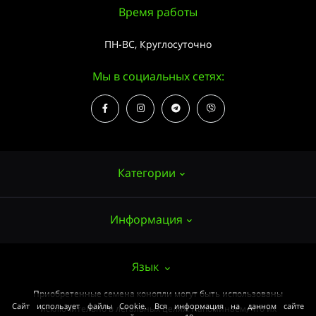
Время работы
ПН-ВС, Круглосуточно
Мы в социальных сетях:
Категории
Информация
Семена конопли
Выращивание
О нас
Язык
Аксессуары
Публичный договор (ОФЕРТА)
Приобретенные семена конопли могут быть использованы
Мощные сорта
Сайт использует файлы Cookie. Вся информация на данном сайте
исключительно в легальных целях. Напоминаем, что их
Оплата и доставка