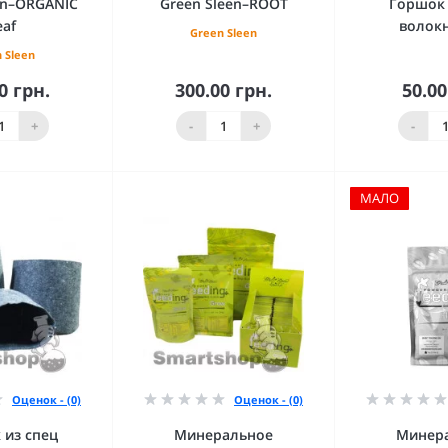
en–ORGANIC
Green Sleen–ROOT
Горшок 
eaf
волокн
Green Sleen
 Sleen
0 грн.
300.00 грн.
50.00
орзину
В корзину
В к
+
-
+
-
МАЛО
Оценок - (0)
Оценок - (0)
 из спец
Минеральное
Минер