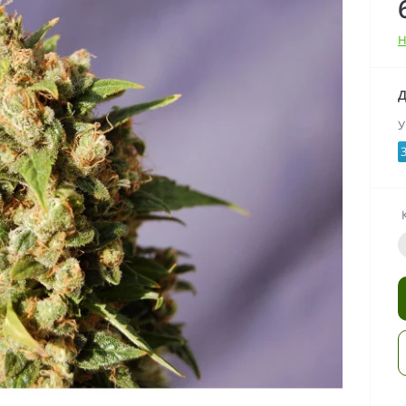
Н
Д
У