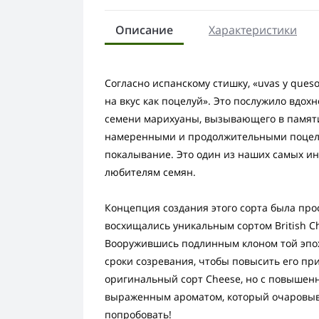
Описание
Характеристики
Согласно испанскому стишку, «uvas y queso
на вкус как поцелуй». Это послужило вдо
семени марихуаны, вызывающего в памяти
намеренными и продолжительными поцелу
покалывание. Это один из наших самых ин
любителям семян.
Концепция создания этого сорта была про
восхищались уникальным сортом British Ch
Вооружившись подлинным клоном той эпох
сроки созревания, чтобы повысить его пр
оригинальный сорт Cheese, но с повышен
выраженным ароматом, который очаровывае
попробовать!