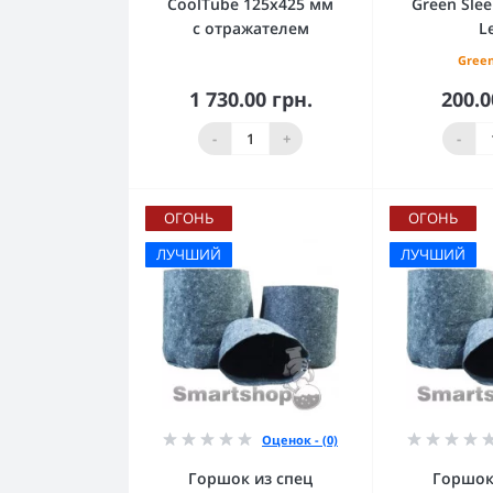
CoolTube 125х425 мм
Green Sle
с отражателем
L
Green
1 730.00 грн.
200.0
В корзину
В к
-
+
-
ОГОНЬ
ОГОНЬ
ЛУЧШИЙ
ЛУЧШИЙ
Оценок - (0)
Горшок из спец
Горшок