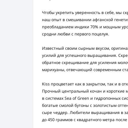
Чтобы укрепить уверенность в себе, мы скр
наш опыт в смешивании афганской генетики
преобладанием индики 70% и мощным уро
сродни любви с первого поцелуя.
Известный своим сырным вкусом, оригина
усилий для успешного выращивания. Скрес
обратное скрещивание для усиления моло
марихуаны, отвечающий современным ст
Kiss процветает как в закрытом, так и в о
Прочный центральный кочан и короткие 
в системах Sea of Green и гидропонных си
богатые смолой бутоны с золотистым отт
сыре чеддер. Любители выращивания в за
до 450 граммов с квадратного метра после