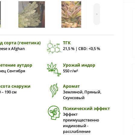
>
д сорта (генетика)
ТГК
eese x Afghan
21,5 % | CBD: <0,5 %
етение аутдор
Урожай индор
нец Сентября
550 г/м²
сота снаружи
Аромат
 – 190 cм
Земляной, Пряный,
Скунсовый
Психический эффект
Эффект
преимущественно
индиковый -
расслабление