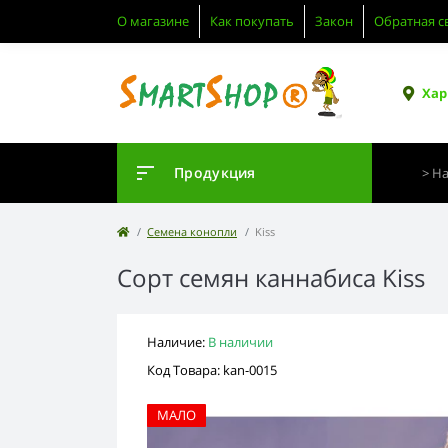
О магазине
Как покупать
Закон
Обратная с
Хар
Продукция
Семена конопли
Kiss
Сорт семян каннабиса Kiss
Наличие:
В наличии
Код Товара: kan-0015
МАЛО