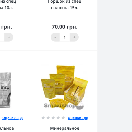
из спец
Горшок из спец
а 10л.
волокна 15л.
 грн.
70.00 грн.
орзину
В корзину
+
-
+
Оценок - (0)
Оценок - (0)
альное
Минеральное