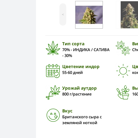
<
Тип сорта
Ви
70% - ИНДИКА / САТИВА
Ch
- 30%
Цветение индор
Цв
55-60 дней
ко
Урожай аутдор
Вы
800 г/растение
160
Вкус
Британского сыра с
земляной ноткой