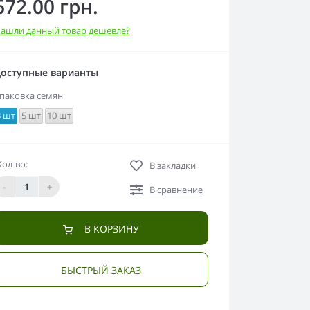
672.00 грн.
ашли данный товар дешевле?
оступные варианты
паковка семян
3 шт
5 шт
10 шт
Кол-во:
В закладки
-
+
В сравнение
В КОРЗИНУ
БЫСТРЫЙ ЗАКАЗ