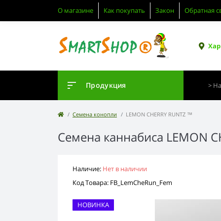
О магазине
Как покупать
Закон
Обратная с
Хар
Продукция
Семена конопли
LEMON CHERRY RUNTZ ™
Семена каннабиса LEMON 
Наличие:
Нет в наличии
Код Товара: FB_LemCheRun_Fem
НОВИНКА