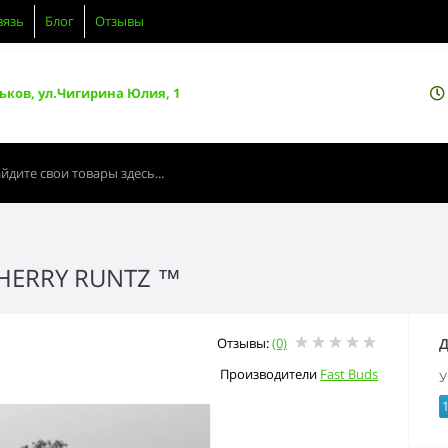
вязь
Блог
Отзывы
ьков, ул.Чигирина Юлия, 1
CHERRY RUNTZ ™
Отзывы:
(0)
Д
Производители
Fast Buds
У