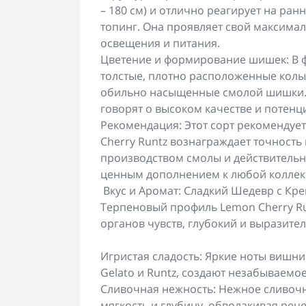
– 180 см) и отлично реагирует на ран
топинг. Она проявляет свой максима
освещения и питания.
Цветение и формирование шишек: В 
толстые, плотно расположенные колы
обильно насыщенные смолой шишки. 
говорят о высоком качестве и потенц
Рекомендация: Этот сорт рекомендуе
Cherry Runtz вознаграждает точност
производством смолы и действительн
ценным дополнением к любой коллек
Вкус и Аромат: Сладкий Шедевр с К
Терпеновый профиль Lemon Cherry R
органов чувств, глубокий и выразите
Игристая сладость: Яркие ноты вишни
Gelato и Runtz, создают незабываемо
Сливочная нежность: Нежное сливочн
мягкость и глубину, обволакивая рец