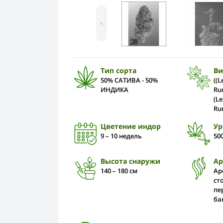
<
Тип сорта
Ви
50% САТИВА - 50%
((
ИНДИКА
Ru
(L
Ru
Цветение индор
Ур
9 – 10 недель
50
Высота снаружи
А
140 – 180 cм
Ар
ст
пе
ба