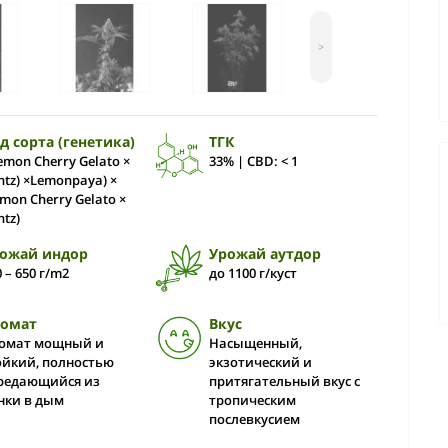
>
д сорта (генетика)
ТГК
Lemon Cherry Gelato ×
33% | CBD: < 1
ntz) ×Lemonpaya) ×
emon Cherry Gelato ×
ntz)
ожай индор
Урожай аутдор
0 – 650 г/m2
до 1100 г/куст
ромат
Вкус
омат мощный и
Насыщенный,
ойкий, полностью
экзотический и
редающийся из
притягательный вкус с
нки в дым
тропическим
послевкусием