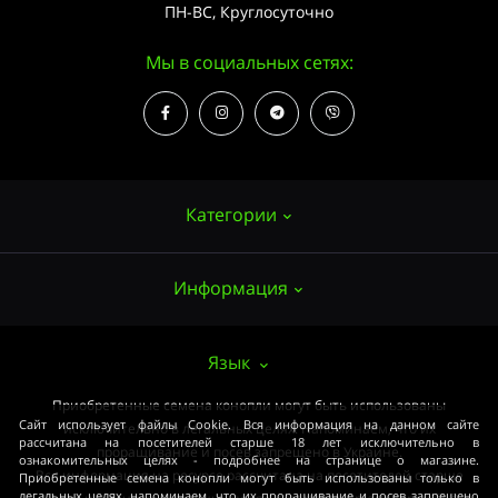
ПН-ВС, Круглосуточно
Мы в социальных сетях:
Категории
Информация
Семена конопли
Выращивание
О нас
Язык
Аксессуары
Публичный договор (ОФЕРТА)
Приобретенные семена конопли могут быть использованы
Мощные сорта
Сайт использует файлы Cookie. Вся информация на данном сайте
исключительно в легальных целях. Напоминаем, что их
Оплата и доставка
рассчитана на посетителей старше 18 лет исключительно в
Медицинские сорта
проращивание и посев запрещено в Украине.
ознакомительных целях - подробнее на странице о магазине.
Вся информация на ресурсе рассчитана на посетителей старше
Приобретенные семена конопли могут быть использованы только в
Условия соглашения
Начинающим
легальных целях, напоминаем, что их проращивание и посев запрещено