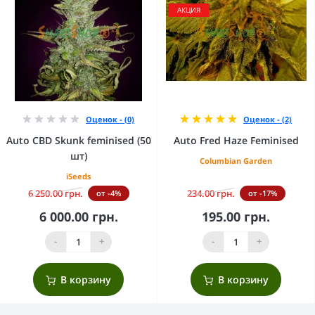
АКЦИЯ
Оценок - (0)
Оценок - (2)
Auto CBD Skunk feminised (50
Auto Fred Haze Feminised
шт)
Columbian Garden
iSeeds
6 250.00 грн.
234.00 грн.
от -4%
от -17%
6 000.00 грн.
195.00 грн.
-
+
-
+
В корзину
В корзину