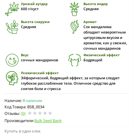
Урожай аутдор
Высота индор
600 г/куст
Средняя
Высота снаружи
Аромат
Средняя
Сок мандалима
обладает невероятным
цитрусовым вкусом и
ароматом, как у свежих,
сочных мандаринов
Вкус
Физический эффект
сочных мандаринов
Бодрящий
Психический эффект
Эйфорический, бодрящий эффект, за которым следует
глубокое расслабление тела. Отличное средство для
снятия боли и стресса
Наличие:
В наличии
Код Товара: BSB_0034
Отзывы:
(0)
Производители
Bulk Seed Bank
Купить в один клик