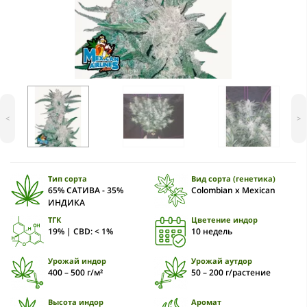
<
>
Тип сорта
Вид сорта (генетика)
65% САТИВА - 35%
Colombian x Mexican
ИНДИКА
ТГК
Цветение индор
19% | CBD: < 1%
10 недель
Урожай индор
Урожай аутдор
400 – 500 г/м²
50 – 200 г/растение
Высота индор
Аромат