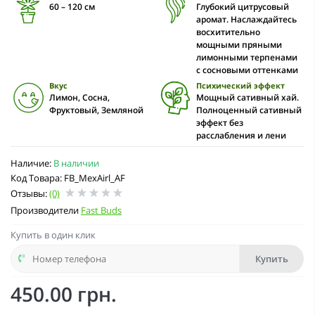
60 – 120 cм
Глубокий цитрусовый
аромат. Наслаждайтесь
восхитительно
мощными пряными
лимонными терпенами
с сосновыми оттенками
Вкус
Психический эффект
Лимон, Сосна,
Мощный сативный хай.
Фруктовый, Земляной
Полноценный сативный
эффект без
расслабления и лени
Наличие:
В наличии
Код Товара: FB_MexAirl_AF
Отзывы:
(0)
Производители
Fast Buds
Купить в один клик
Купить
450.00 грн.