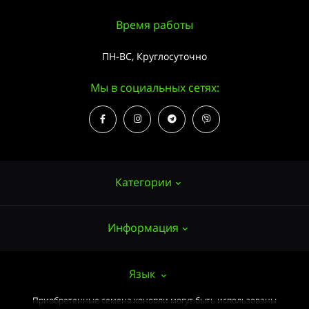
Время работы
ПН-ВС, Круглосуточно
Мы в социальных сетях:
Категории
Информация
Семена конопли
Выращивание
О нас
Язык
Аксессуары
Публичный договор (ОФЕРТА)
Приобретенные семена конопли могут быть использованы
Мощные сорта