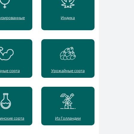
изированные
Индика
ные сорта
Урожайные сорта
инские сорта
Из Голландии