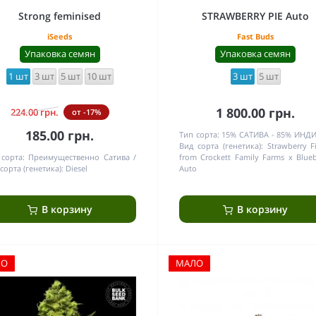
Strong feminised
STRAWBERRY PIE Auto
iSeeds
Fast Buds
Упаковка семян
Упаковка семян
1 шт
3 шт
5 шт
10 шт
3 шт
5 шт
1 800.00 грн.
224.00 грн.
от -17%
185.00 грн.
Тип сорта:
15% САТИВА - 85% ИНД
Вид сорта (генетика):
Strawberry F
сорта:
Преимущественно Сатива
from Crockett Family Farms x Blueb
сорта (генетика):
Diesel
Auto
В корзину
В корзину
ЛО
МАЛО