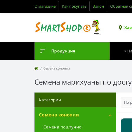
О магазине
Как покупать
Закон
Обратная с
Хар
Продукция
Семена конопли
Семена марихуаны по досту
Категории
Семена конопли
Семена поштучно