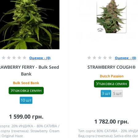
Оценок - (0)
Оценок - (0)
RAWBERRY FERRY - Bulk Seed
STRAWBERRY COUGH®
Bank
Dutch Passion
Bulk Seed Bank
Упаковка семян
Упаковка семян
3 шт
5 шт
10 шт
1 599.00 грн.
1 782.00 грн.
сорта:
20% ИНДИКА - 80% САТИВА
сорта (генетика):
Strawberry Cream
Тип сорта:
80% САТИВА - 20% ИНД
x Original Haze
Вид сорта (генетика):
Sativa elite clo