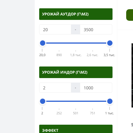
УРОЖАЙ АУТДОР (Г\М2)
-
20,0
890
1,8 тыс.
2,6 тыс.
3,5 тыс.
УРОЖАЙ ИНДОР (Г\М2)
-
2
252
501
751
1 тыс.
ЭФФЕКТ