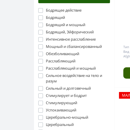
Бодрящее действие
Бодрящий
Бодрящий и мощный
Бодрящий, Эйфорический
Интенсивное расслабление
Мощный и сбалансированный
Тип 
Вид 
Обезболивающий
Afgh
Расслабляющий
Расслабляющий и мощный
Сильное воздействие на тело и
разум
Сильный и долговечный
МА
Стимулирует и бодрит
Стимулирующий
Успокаивающий
Церебрально-мощный
Церебральный