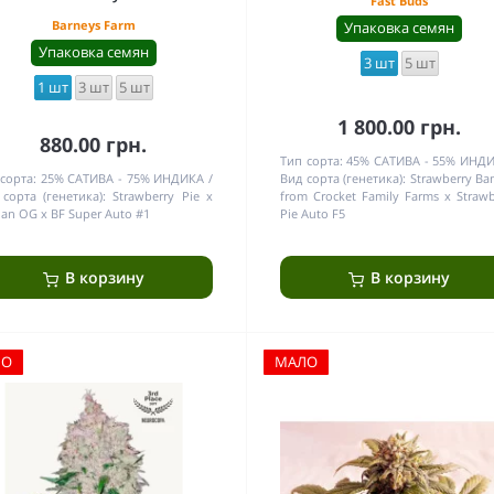
Fast Buds
Barneys Farm
Упаковка семян
Упаковка семян
3 шт
5 шт
1 шт
3 шт
5 шт
1 800.00 грн.
880.00 грн.
Тип сорта:
45% САТИВА - 55% ИНД
сорта:
25% САТИВА - 75% ИНДИКА
Вид сорта (генетика):
Strawberry Ba
сорта (генетика):
Strawberry Pie x
from Crocket Family Farms x Strawb
an OG x BF Super Auto #1
Pie Auto F5
В корзину
В корзину
ЛО
МАЛО