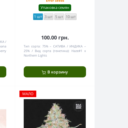
Error Seeds
Упаковка семян
1 шт
3 шт
5 шт
10 шт
100.00 грн.
ИКА
nana
Тип сорта:
75% – САТИВА / ИНДИКА –
erry
25%
Вид сорта (генетика):
Haze#1 x
Northern Lights
В корзину
МАЛО