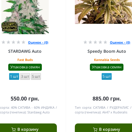
Оценок - (0)
Оценок - (0)
STARDAWG Auto
Speedy Boom Auto
Fast Buds
Kannabia Seeds
Упаковка семян
Упаковка семян
1 шт
3 шт
5 шт
5 шт
550.00 грн.
885.00 грн.
сорта:
40% САТИВА - 60% ИНДИКА
Тип сорта:
САТИВА / РУДЕРАЛИС
сорта (генетика):
Stardawg Auto
сорта (генетика):
Ak47 x Ruderalis
В корзину
В корзину