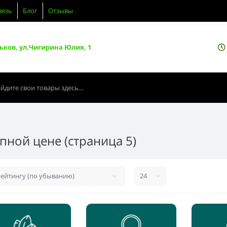
вязь
Блог
Отзывы
ьков, ул.Чигирина Юлия, 1
пной цене (страница 5)