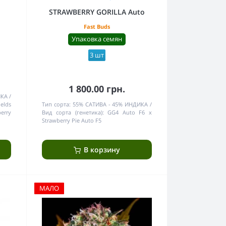
STRAWBERRY GORILLA Auto
Fast Buds
Упаковка семян
3 шт
1 800.00 грн.
ИКА
ields
Тип сорта:
55% САТИВА - 45% ИНДИКА
erry
Вид сорта (генетика):
GG4 Auto F6 x
Strawberry Pie Auto F5
В корзину
МАЛО