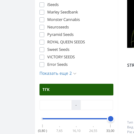
iSeeds
Marley Seedbank
Monster Cannabis
Neuroseeds
Pyramid Seeds
ROYAL QUEEN SEEDS
Sweet Seeds
VICTORY SEEDS
Error Seeds
ST
Показать еще 2
ТГК
-
Тип 
Вид 
(0,80 )
7,65
16,10
24,55
33,00
Pie 