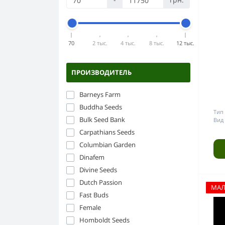
Компоненты ДНаТ
Силикон
Горшки и ёмкости
Бонги
ЭПРА
Стекло
Аксессуары для гровинга
Бумага папиросная
Керамика
70
2 тыс.
4 тыс.
8 тыс.
12 тыс.
Прессы для травы
Пластик
Напасы
ПРОИЗВОДИТЕЛЬ
Гриндеры
Barneys Farm
Buddha Seeds
Тип 
Bulk Seed Bank
Вид 
Carpathians Seeds
Columbian Garden
Dinafem
Divine Seeds
Dutch Passion
МА
Fast Buds
Female
Homboldt Seeds