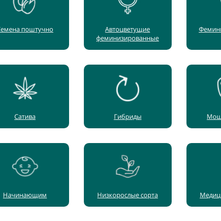
Семена поштучно
Автоцветущие
Фемин
феминизированные
Сатива
Гибриды
Мощ
Начинающим
Низкорослые сорта
Медиц