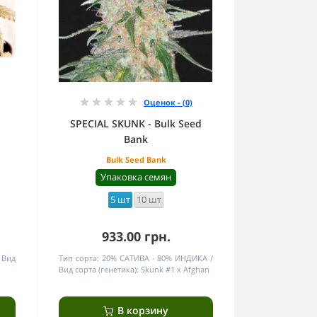
Оценок - (0)
SPECIAL SKUNK - Bulk Seed
Bank
Bulk Seed Bank
Упаковка семян
5 шт
10 шт
933.00 грн.
Вид
Тип сорта:
20% САТИВА - 80% ИНДИКА
Вид сорта (генетика):
Skunk #1 x Afghan
В корзину