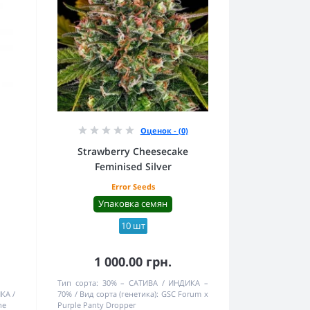
Оценок - (0)
Strawberry Cheesecake
Feminised Silver
Error Seeds
Упаковка семян
10 шт
1 000.00 грн.
Тип сорта:
30% – САТИВА / ИНДИКА –
ИКА
70%
Вид сорта (генетика):
GSC Forum x
ne
Purple Panty Dropper