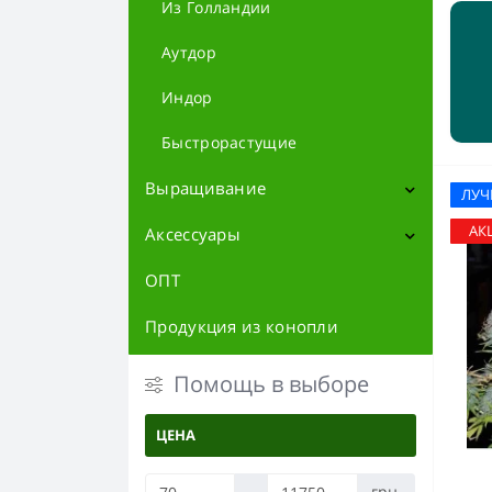
Из Голландии
Аутдор
Индор
Быстрорастущие
Выращивание
ЛУ
АК
Аксессуары
Контроль и измерение
Субстраты
ОПТ
Атрибутика
Вентиляция
Баблеры
Продукция из конопли
Фильтры
Освещение
Трубки
Помощь в выборе
LED Лампы
Гроубоксы
Дерево
Запчасти для бонгов
ЦЕНА
Отражатели
Металл
Удобрения
Контейнеры и тайники
-
грн.