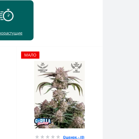
рорастущие
МАЛО
Оценок - (0)