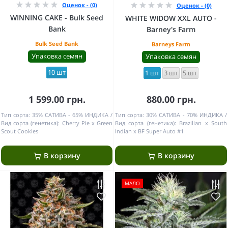
Оценок - (0)
Оценок - (0)
WINNING CAKE - Bulk Seed
WHITE WIDOW XXL AUTO -
Bank
Barney's Farm
Bulk Seed Bank
Barneys Farm
Упаковка семян
Упаковка семян
10 шт
1 шт
3 шт
5 шт
1 599.00 грн.
880.00 грн.
Тип сорта:
35% САТИВА - 65% ИНДИКА
Тип сорта:
30% САТИВА - 70% ИНДИКА
Вид сорта (генетика):
Cherry Pie x Green
Вид сорта (генетика):
Brazilian x South
Scout Cookies
Indian x BF Super Auto #1
В корзину
В корзину
МАЛО