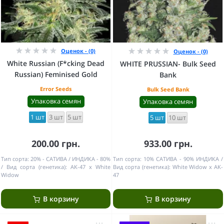
Оценок - (0)
Оценок - (0)
White Russian (F*cking Dead
WHITE PRUSSIAN- Bulk Seed
Russian) Feminised Gold
Bank
Error Seeds
Bulk Seed Bank
Упаковка семян
Упаковка семян
1 шт
3 шт
5 шт
5 шт
10 шт
200.00 грн.
933.00 грн.
Тип сорта:
20% - САТИВА / ИНДИКА - 80%
Тип сорта:
10% САТИВА - 90% ИНДИКА
Вид сорта (генетика):
AK-47 x White
Вид сорта (генетика):
White Widow x AK-
Widow
47
В корзину
В корзину