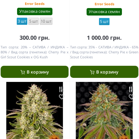
Error Seeds
Error Seeds
Упаковка семян
Упаковка семян
3 шт
5 шт
10 шт
5 шт
300.00 грн.
1 000.00 грн.
Тип сорта:
20% – САТИВА / ИНДИКА –
Тип сорта:
35% - САТИВА / ИНДИКА - 65%
80%
Вид сорта (генетика):
Сherry Pie x
Вид сорта (генетика):
Cherry Pie x Green
Girl Scout Cookies x OG Kush
Scout Cookies
В корзину
В корзину