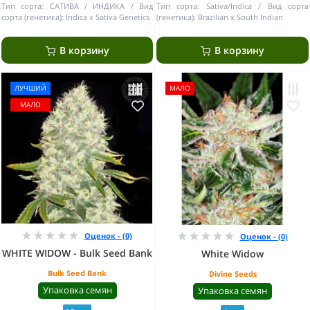
Тип сорта:
САТИВА / ИНДИКА
Вид
Тип сорта:
Sativa/Indica
Вид сорта
сорта (генетика):
Indica x Sativa Genetics
(генетика):
Brazilian x South Indian
В корзину
В корзину
ЛУЧШИЙ
МАЛО
МАЛО
Оценок - (0)
Оценок - (0)
WHITE WIDOW - Bulk Seed Bank
White Widow
Bulk Seed Bank
Divine Seeds
Упаковка семян
Упаковка семян