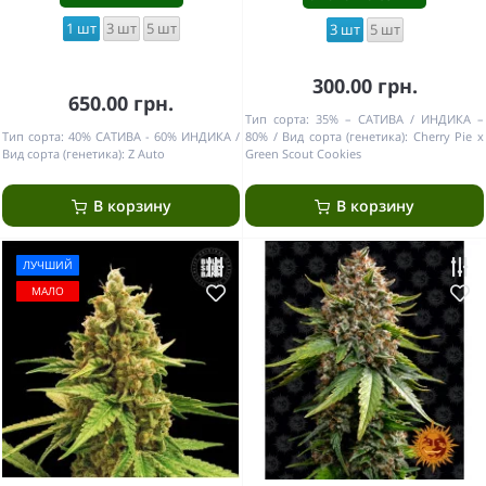
1 шт
3 шт
5 шт
3 шт
5 шт
300.00 грн.
650.00 грн.
Тип сорта:
35% – САТИВА / ИНДИКА –
Тип сорта:
40% САТИВА - 60% ИНДИКА
80%
Вид сорта (генетика):
Cherry Pie x
Вид сорта (генетика):
Z Auto
Green Scout Cookies
В корзину
В корзину
ЛУЧШИЙ
МАЛО