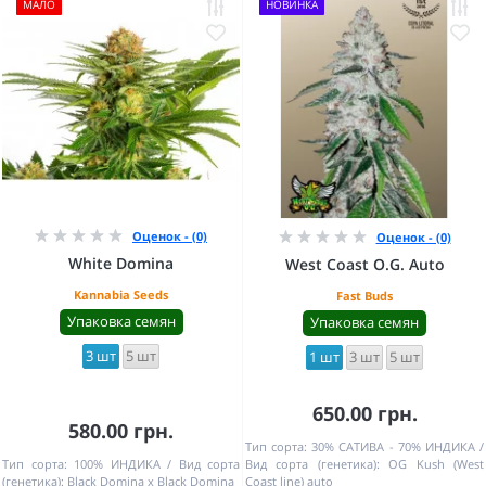
МАЛО
НОВИНКА
Оценок - (0)
Оценок - (0)
White Domina
West Coast O.G. Auto
Kannabia Seeds
Fast Buds
Упаковка семян
Упаковка семян
3 шт
5 шт
1 шт
3 шт
5 шт
650.00 грн.
580.00 грн.
Тип сорта:
30% САТИВА - 70% ИНДИКА
Тип сорта:
100% ИНДИКА
Вид сорта
Вид сорта (генетика):
OG Kush (West
(генетика):
Black Domina x Black Domina
Coast line) auto