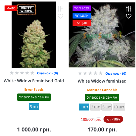
МАЛО
ТОП 2023
ЛУЧШИЙ
АКЦИЯ
Оценок - (0)
Оценок - (0)
White Widow Feminised Gold
White Widow feminised
Error Seeds
Monster Cannabis
Упаковка семян
Упаковка семян
5 шт
1 шт
3 шт
5 шт
10 шт
188.00 грн.
от -10%
1 000.00 грн.
170.00 грн.