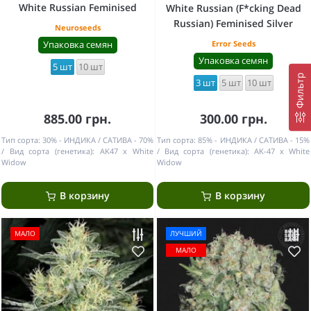
White Russian Feminised
White Russian (F*cking Dead
Russian) Feminised Silver
Neuroseeds
Упаковка семян
Error Seeds
Упаковка семян
5 шт
10 шт
Фильтр
3 шт
5 шт
10 шт
885.00 грн.
300.00 грн.
Тип сорта:
30% - ИНДИКА / САТИВА - 70%
Тип сорта:
85% - ИНДИКА / САТИВА - 15%
Вид сорта (генетика):
AK47 x White
Вид сорта (генетика):
AK-47 x White
Widow
Widow
В корзину
В корзину
МАЛО
ЛУЧШИЙ
МАЛО