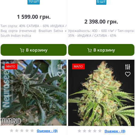
10 шт
6 шт
1 599.00 грн.
2 398.00 грн.
Тип сорта:
40% САТИВА - 60% ИНДИКА
Вид сорта (генетика):
Brazilian Sativa x
Урожайность:
400 – 600 г/м²
Тип сорта:
South Indian Indica
35% - ИНДИКА / САТИВА - 65%
В корзину
В корзину
МАЛО
МАЛО
Оценок - (0)
Оценок - (0)