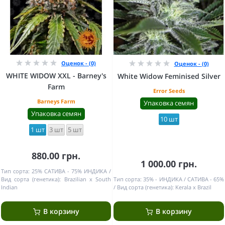
Оценок - (0)
Оценок - (0)
WHITE WIDOW XXL - Barney's
White Widow Feminised Silver
Farm
Error Seeds
Barneys Farm
Упаковка семян
Упаковка семян
10 шт
1 шт
3 шт
5 шт
880.00 грн.
1 000.00 грн.
Тип сорта:
25% САТИВА - 75% ИНДИКА
Вид сорта (генетика):
Brazilian x South
Тип сорта:
35% - ИНДИКА / САТИВА - 65%
Indian
Вид сорта (генетика):
Kerala x Brazil
В корзину
В корзину