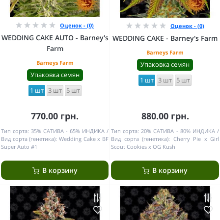
Оценок - (0)
Оценок - (0)
WEDDING CAKE AUTO - Barney's
WEDDING CAKE - Barney's Farm
Farm
Barneys Farm
Barneys Farm
Упаковка семян
Упаковка семян
1 шт
3 шт
5 шт
1 шт
3 шт
5 шт
770.00 грн.
880.00 грн.
Тип сорта:
35% САТИВА - 65% ИНДИКА
Тип сорта:
20% САТИВА - 80% ИНДИКА
Вид сорта (генетика):
Wedding Cake x BF
Вид сорта (генетика):
Cherry Pie x Girl
Super Auto #1
Scout Cookies x OG Kush
В корзину
В корзину