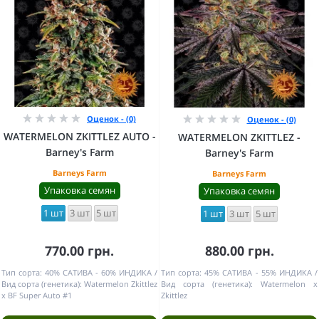
Оценок - (0)
Оценок - (0)
WATERMELON ZKITTLEZ AUTO -
WATERMELON ZKITTLEZ -
Barney's Farm
Barney's Farm
Barneys Farm
Barneys Farm
Упаковка семян
Упаковка семян
1 шт
3 шт
5 шт
1 шт
3 шт
5 шт
770.00 грн.
880.00 грн.
Тип сорта:
40% САТИВА - 60% ИНДИКА
Тип сорта:
45% САТИВА - 55% ИНДИКА
Вид сорта (генетика):
Watermelon Zkittlez
Вид сорта (генетика):
Watermelon x
x BF Super Auto #1
Zkittlez