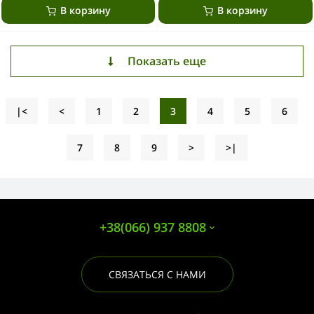
В корзину
В корзину
Показать еще
|<
<
1
2
3
4
5
6
7
8
9
>
>|
+38(066) 937 8808
СВЯЗАТЬСЯ С НАМИ