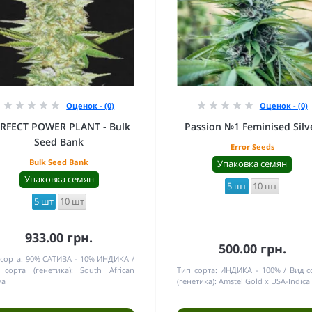
Оценок - (0)
Оценок - (0)
RFECT POWER PLANT - Bulk
Passion №1 Feminised Silv
Seed Bank
Error Seeds
Bulk Seed Bank
Упаковка семян
Упаковка семян
5 шт
10 шт
5 шт
10 шт
933.00 грн.
500.00 грн.
сорта:
90% САТИВА - 10% ИНДИКА
 сорта (генетика):
South African
Тип сорта:
ИНДИКА - 100%
Вид с
va
(генетика):
Amstel Gold x USA-Indica