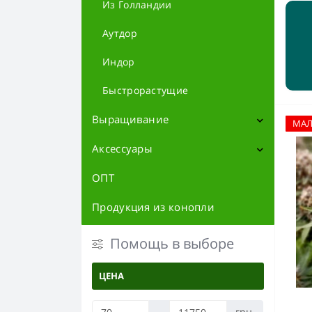
Из Голландии
Аутдор
Индор
Быстрорастущие
Выращивание
МА
Аксессуары
Контроль и измерение
Субстраты
ОПТ
Атрибутика
Вентиляция
Баблеры
Продукция из конопли
Фильтры
Освещение
Трубки
Помощь в выборе
LED Лампы
Гроубоксы
Дерево
Запчасти для бонгов
ЦЕНА
Отражатели
Металл
Удобрения
Контейнеры и тайники
-
грн.