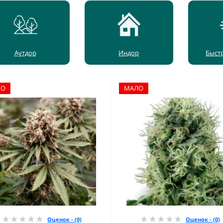
Аутдор
Индор
Быст
ЛО
МАЛО
Оценок - (0)
Оценок - (0)