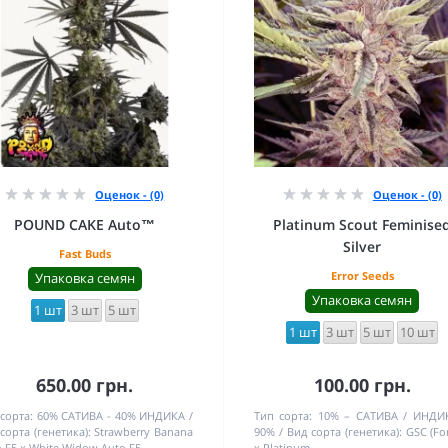
Оценок - (0)
Оценок - (0)
POUND CAKE Auto™
Platinum Scout Feminise
Silver
Fast Buds
Error Seeds
Упаковка семян
Упаковка семян
1 шт
3 шт
5 шт
1 шт
3 шт
5 шт
10 шт
650.00 грн.
100.00 грн.
сорта:
60% САТИВА - 40% ИНДИКА
Тип сорта:
10% – САТИВА / ИНДИ
сорта (генетика):
Strawberry Banana
90%
Вид сорта (генетика):
GSC (Fo
 F5 x White Widow Auto F5
x Platinum