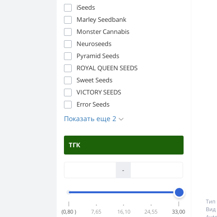
iSeeds
Marley Seedbank
Monster Cannabis
Neuroseeds
Pyramid Seeds
ROYAL QUEEN SEEDS
Sweet Seeds
VICTORY SEEDS
Error Seeds
Показать еще 2
ТГК
-
Тип 
Вид 
(0,80 )
7,65
16,10
24,55
33,00
Auto