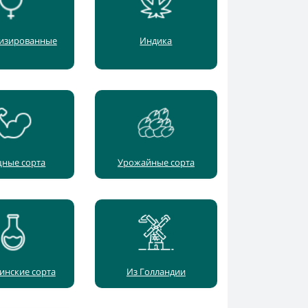
изированные
Индика
ные сорта
Урожайные сорта
инские сорта
Из Голландии