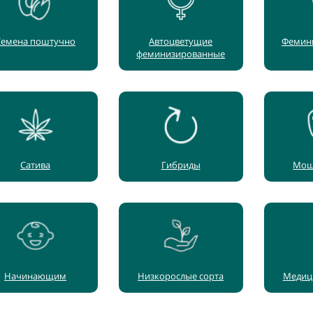
Семена поштучно
Автоцветущие
Фемин
феминизированные
Сатива
Гибриды
Мощ
Начинающим
Низкорослые сорта
Медиц