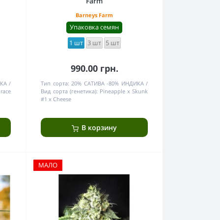
Farm
Barneys Farm
Упаковка семян
1 шт
3 шт
5 шт
990.00 грн.
ИКА
Тип сорта:
20% САТИВА -80% ИНДИКА
race
Вид сорта (генетика):
Pineapple x Skunk
#1 x Cheese
В корзину
МАЛО