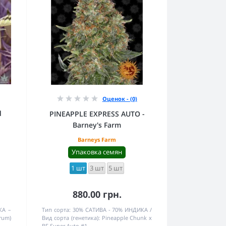
Оценок - (0)
d
PINEAPPLE EXPRESS AUTO -
Barney's Farm
Barneys Farm
Упаковка семян
1 шт
3 шт
5 шт
880.00 грн.
КА –
Тип сорта:
30% САТИВА - 70% ИНДИКА
rum)
Вид сорта (генетика):
Pineapple Chunk x
BF Super Auto #1