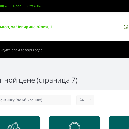
вязь
Блог
Отзывы
ьков, ул.Чигирина Юлия, 1
пной цене (страница 7)