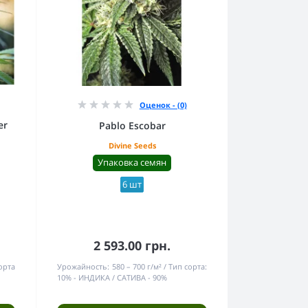
Оценок - (0)
er
Pablo Escobar
Divine Seeds
Упаковка семян
6 шт
2 593.00 грн.
орта
Урожайность:
580 – 700 г/м²
Тип сорта:
10% - ИНДИКА / САТИВА - 90%