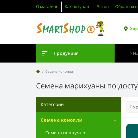
О магазине
Как покупать
Закон
Обратная с
Хар
Продукция
Семена конопли
Семена марихуаны по досту
Категории
Семена конопли
Семена поштучно