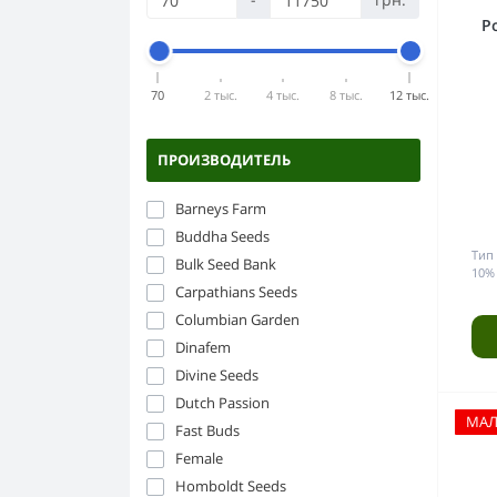
Компоненты ДНаТ
Силикон
Горшки и ёмкости
Бонги
Po
ЭПРА
Стекло
Аксессуары для гровинга
Бумага папиросная
Керамика
70
2 тыс.
4 тыс.
8 тыс.
12 тыс.
Прессы для травы
Пластик
Напасы
ПРОИЗВОДИТЕЛЬ
Гриндеры
Barneys Farm
Buddha Seeds
Тип 
Bulk Seed Bank
10%
Carpathians Seeds
Columbian Garden
Dinafem
Divine Seeds
Dutch Passion
МА
Fast Buds
Female
Homboldt Seeds