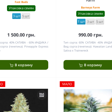
Farm
Fast Buds
Barneys Farm
Упаковка семян
Упаковка семян
3 шт
5 шт
1 шт
3 шт
5 шт
1 500.00 грн.
990.00 грн.
сорта:
40% САТИВА - 60% ИНДИКА
Тип сорта:
60% САТИВА -40% ИНД
сорта (генетика):
Pineapple Express
Вид сорта (генетика):
Hawaiian Land
o
Sativa x Trainwreck
В корзину
В корзину
ЛО
МАЛО