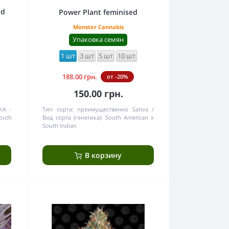
ld
Power Plant feminised
Monster Cannabis
Упаковка семян
1 шт
3 шт
5 шт
10 шт
188.00 грн.
от -20%
150.00 грн.
КА -
Тип сорта:
преимущественно Sativa
outh
Вид сорта (генетика):
South American x
South Indian
В корзину