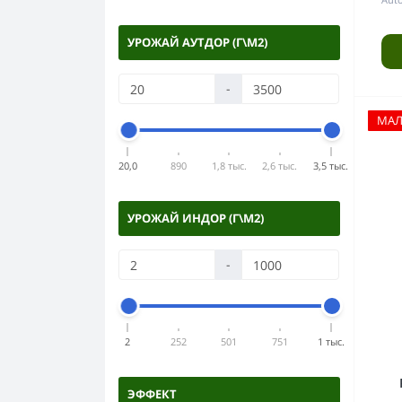
УРОЖАЙ АУТДОР (Г\М2)
-
МА
20,0
890
1,8 тыс.
2,6 тыс.
3,5 тыс.
УРОЖАЙ ИНДОР (Г\М2)
-
2
252
501
751
1 тыс.
ЭФФЕКТ