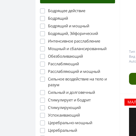
Бодрящее действие
Бодрящий
Бодрящий и мощный
Бодрящий, Эйфорический
Интенсивное расслабление
Мощный и сбалансированный
Тип 
Обезболивающий
Вид 
Aut
Расслабляющий
Расслабляющий и мощный
Сильное воздействие на тело и
разум
Сильный и долговечный
Стимулирует и бодрит
МА
Стимулирующий
Успокаивающий
Церебрально-мощный
Церебральный