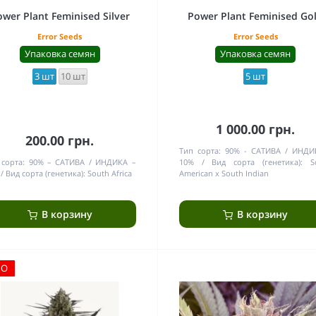
wer Plant Feminised Silver
Power Plant Feminised Go
Error Seeds
Error Seeds
Упаковка семян
Упаковка семян
3 шт
10 шт
5 шт
1 000.00 грн.
200.00 грн.
Тип сорта:
90% - САТИВА / ИНДИ
сорта:
90% – САТИВА / ИНДИКА –
10%
Вид сорта (генетика):
S
Вид сорта (генетика):
South Africa
American x South Indian
В корзину
В корзину
ЛО